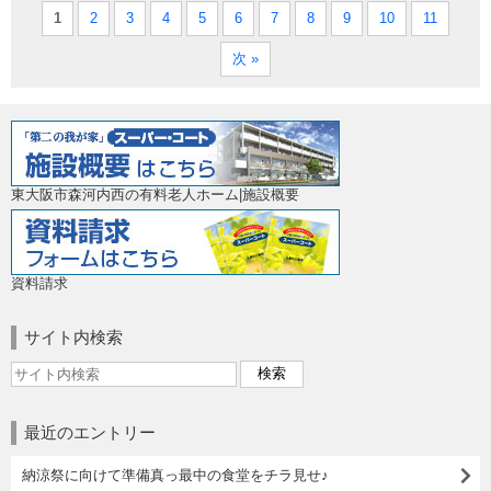
1
2
3
4
5
6
7
8
9
10
11
次 »
東大阪市森河内西の有料老人ホーム|施設概要
資料請求
サイト内検索
最近のエントリー
納涼祭に向けて準備真っ最中の食堂をチラ見せ♪