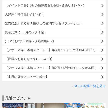
【イベント予告】8月の納涼祭＆9月の阿波踊り！(・∀・)
大好評！棒体操レク( ^)o(^ )
館内にあふれる緑！癒やしの空間で心もリフレッシュ♪
夏も元気に！8月のレク予定♪
( ；∀；)タオル体操レク最終編(-_-;)
【タオル体操・本編スタート！】第3回：スイング運動＆3拍子リズムの運動(・。・;
【皆様へお知らせです(｀・ω・´)】
【タオル体操・本編スタート！】第2回：背中伸ばし～タオル回し運動運動(・。・;
【本日の昼食メニューご報告】
全ての記事一覧を見る
最近のピクチャ