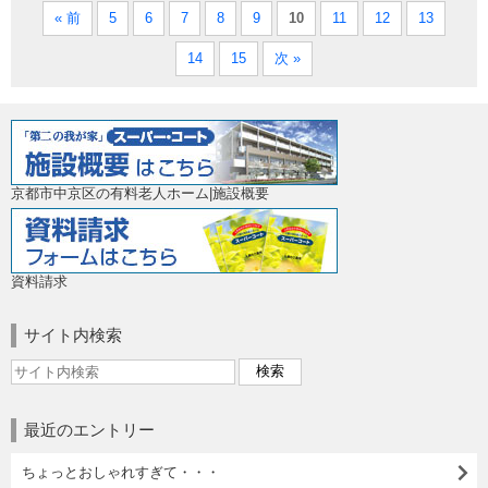
« 前
5
6
7
8
9
10
11
12
13
14
15
次 »
京都市中京区の有料老人ホーム|施設概要
資料請求
サイト内検索
最近のエントリー
ちょっとおしゃれすぎて・・・