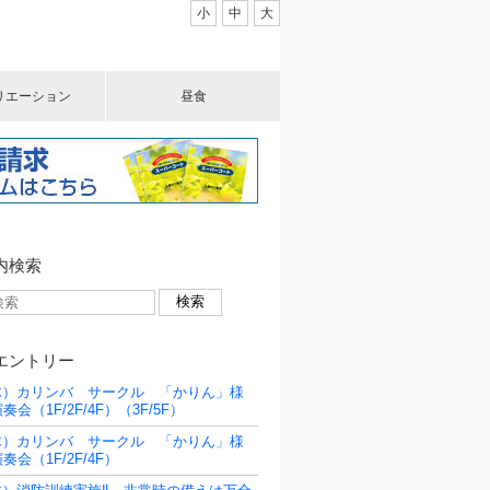
小
中
大
リエーション
昼食
内検索
エントリー
（木）カリンバ サークル 「かりん」様
会（1F/2F/4F）（3F/5F）
（木）カリンバ サークル 「かりん」様
奏会（1F/2F/4F）