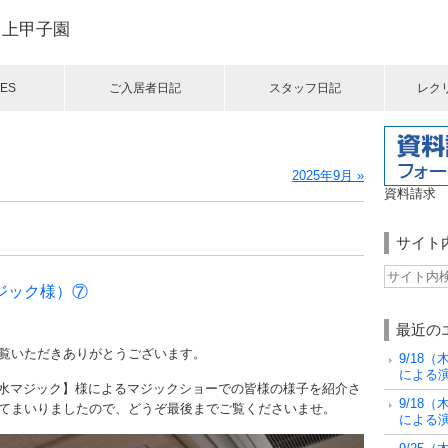
う上甲子園
ES
ご入居者日記
スタッフ日記
レク
2025年9月 »
資料請求
サイト
ジック様）⑦
最近の
覧いただきありがとうございます。
9/18
による演奏
【宮水マジック】様によるマジックショーでの皆様の様子を紹介さ
9/18
てまいりましたので、どうぞ最後までご覧くださいませ。
による演