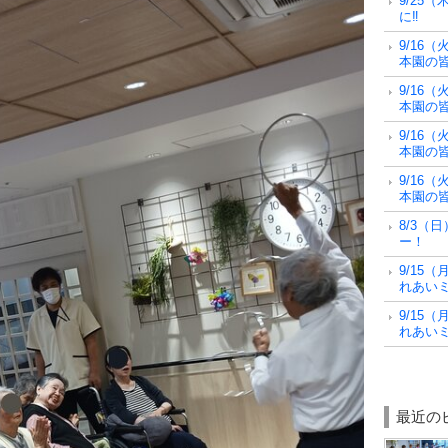
9/25
に‼
9/16
本園の皆
9/16
本園の皆さ
9/16
本園の皆
9/16
本園の皆
8/3（
ー！
9/15
れあい
9/15
れあい
最近の