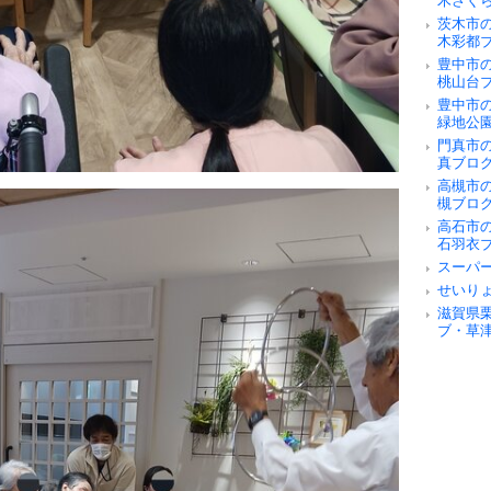
木さく
茨木市
木彩都
豊中市
桃山台
豊中市
緑地公
門真市
真ブロ
高槻市
槻ブロ
高石市
石羽衣
スーパ
せいり
滋賀県
ブ・草