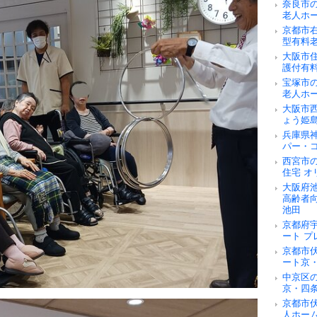
奈良市
老人ホ
京都市
型有料
大阪市
護付有
宝塚市
老人ホ
大阪市
ょう姫
兵庫県
パー・
西宮市
住宅 オ
大阪府
高齢者
池田
京都府
ート 
京都市
ート京
中京区
京・四
京都市
人ホー