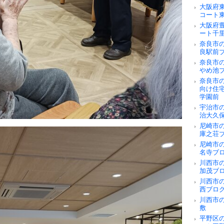
大阪府
コート
大阪府
ート千
奈良市の
良駅前
奈良市
やめ池
奈良市
向け住
学園前
宇治市
治大久
尼崎市
庫之荘
尼崎市
名寺ブ
川西市
加茂ブ
川西市
西ブロ
川西市
敷
平野区