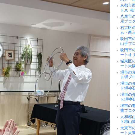
京都市
ト京･桂
八尾市
尾ブロ
右京区
京・西
吹田市
山手ブ
吹田市
ートオ
城東区
ート大
堺市の
ト堺ブ
堺市の
ト堺神
堺市の
ト堺神
堺市の
鷺ブロ
大和郡
ト郡山
大東市
ート大