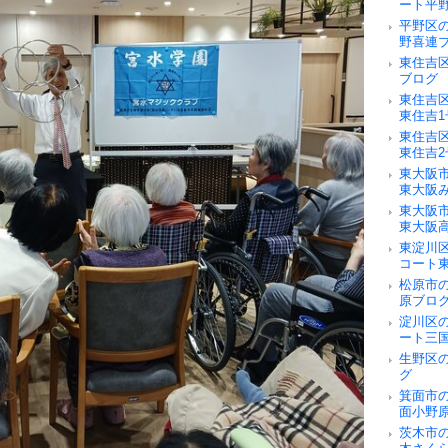
ート平
平野区
野喜連
東住吉
ブログ
東住吉
東住吉
東住吉
東住吉
東大阪
東大阪
東大阪
東大阪
東淀川
コート
松原市
原ブロ
淀川区
ート三
生野区
グ
箕面市
面小野
茨木市