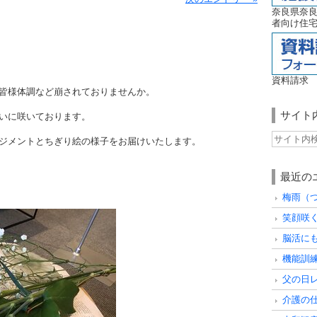
奈良県奈
者向け住宅
資料請求
皆様体調など崩されておりませんか。
サイト
いに咲いております。
ジメントとちぎり絵の様子をお届けいたします。
最近の
梅雨（
笑顔咲
脳活に
機能訓練
父の日
介護の