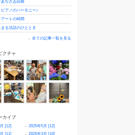
音あぢさゐ回廊
とピアノのハーモニー♪
ぐアートの時間
たまる法話のひととき
全ての記事一覧を見る
ピクチャ
ーカイブ
月 [12]
2025年5月 [12]
月 [11]
2025年3月 [10]