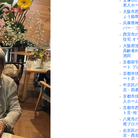
宝塚市
老人ホ
大阪市
ょう姫
兵庫県
パー・
西宮市
住宅 オ
大阪府
高齢者
池田
京都府
ート 
京都市
ート京
中京区
京・四
京都市
人ホー
京都市
ト京･桂
八尾市
尾ブロ
右京区
京・西