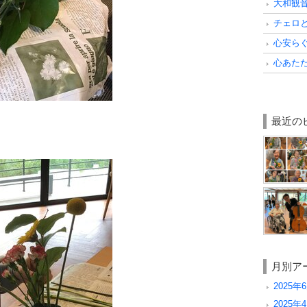
大和観
チェロ
心安ら
心あた
最近の
月別ア
2025年6
2025年4