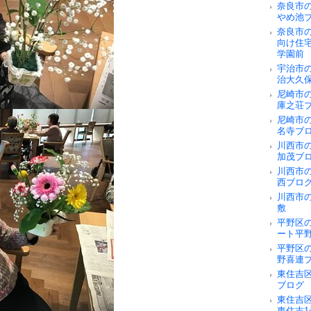
奈良市
やめ池
奈良市
向け住
学園前
宇治市
治大久
尼崎市
庫之荘
尼崎市
名寺ブ
川西市
加茂ブ
川西市
西ブロ
川西市
敷
平野区
ート平
平野区
野喜連
東住吉
ブログ
東住吉
東住吉