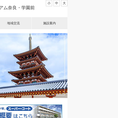
小
中
大
アム奈良・学園前
地域交流
施設案内