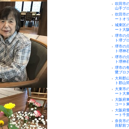
吹田市
山手ブ
吹田市
ートオ
城東区
ート大
堺市の
ト堺ブ
堺市の
ト堺神
堺市の
ト堺神
堺市の
鷺ブロ
大和郡
ト郡山
大東市
ート大
大阪府
コート
大阪府
ート千
奈良市の
良駅前