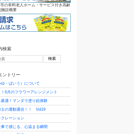
良市の有料老人ホーム・サービス付き高齢
|施設概要
内検索
エントリー
つゆ・ばいう）について
く！6月のフラワーアレンジメント
も最適！マンダラ塗り絵体験
士の運動通信！！ Vol19
レクレーション
仕事で感じる、心温まる瞬間