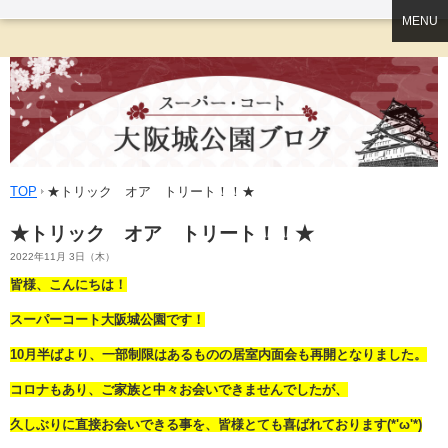
MENU
TOP
★トリック オア トリート！！★
★トリック オア トリート！！★
2022年11月 3日（木）
皆様、こんにちは！
スーパーコート大阪城公園です！
10月半ばより、一部制限はあるものの居室内面会も再開となりました。
コロナもあり、ご家族と中々お会いできませんでしたが、
久しぶりに直接お会いできる事を、皆様とても喜ばれております(*'ω'*)