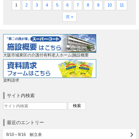
1
2
3
4
5
6
7
8
9
10
11
次 »
大阪市城東区の介護付有料老人ホーム|施設概要
資料請求
サイト内検索
最近のエントリー
8/10～8/16 献立表