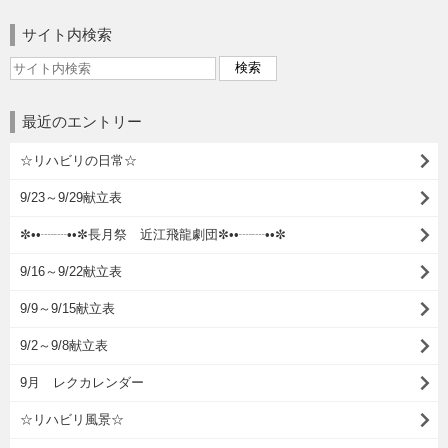
サイト内検索
最近のエントリー
☆リハビリの日常☆
9/23～9/29献立表
✼••┈┈••✼長月祭 近江飛龍劇団✼••┈┈••✼
9/16～9/22献立表
9/9～9/15献立表
9/2～9/8献立表
9月 レクカレンダー
☆リハビリ風景☆