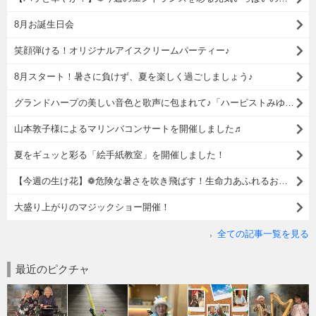
8月お誕生日会
笑顔弾ける！オリジナルアイスクリームパーティー♪
8月スタート！暑さに負けず、夏を楽しく過ごしましょう♪
グランドハープの美しい音色と歌声に包まれて♪「ハーピストみゆき様」ハープコンサート
山本敦子様によるマリンバコンサートを開催しました♬
夏をギュッと彩る「絵手紙教室」を開催しました！
【今週の生け花】❁危険な暑さを吹き飛ばす！生命力あふれるお花たち❁
大盛り上がりのマジックショー開催！
全ての記事一覧を見る
最近のピクチャ