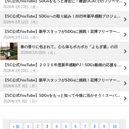
【SC公式YouTube】SDGsをもっと身近に！難波OCATでのフリーマーケット参加レポート
2026年3月13日（金）
【SC公式YouTube】SDGsへの取り組み！2025年新卒感動プロジェクト・ゴミ拾い活動
2026年3月12日（木）
【SC公式YouTube】新卒スタッフがSDGsに挑戦！花博フリーマーケット出店レポート( ^)o(^ )
2026年3月11日（水）
春の香りに包まれて。心も体もポカポカ「よもぎ湯」の日
2026年3月10日（火）
【SC公式YouTube】２０２５年度新卒感動PJ！SDGs動画の応援をお願いします！
2026年3月10日（火）
【SC公式YouTube】新卒スタッフがSDGsに挑戦！花博フリーマーケット出店レポート( ^)o(^ )
2026年3月 9日（月）
【SC公式YouTube】SDGsをもっと知って今後に活かそう！スーパーコート〇×クイズ！第14弾
2026年3月 8日（日）
« 前
1
2
3
4
5
6
7
8
9
10