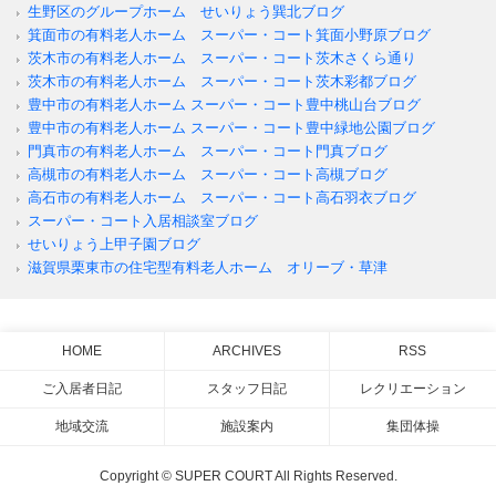
生野区のグループホーム せいりょう巽北ブログ
箕面市の有料老人ホーム スーパー・コート箕面小野原ブログ
茨木市の有料老人ホーム スーパー・コート茨木さくら通り
茨木市の有料老人ホーム スーパー・コート茨木彩都ブログ
豊中市の有料老人ホーム スーパー・コート豊中桃山台ブログ
豊中市の有料老人ホーム スーパー・コート豊中緑地公園ブログ
門真市の有料老人ホーム スーパー・コート門真ブログ
高槻市の有料老人ホーム スーパー・コート高槻ブログ
高石市の有料老人ホーム スーパー・コート高石羽衣ブログ
スーパー・コート入居相談室ブログ
せいりょう上甲子園ブログ
滋賀県栗東市の住宅型有料老人ホーム オリーブ・草津
HOME
ARCHIVES
RSS
ご入居者日記
スタッフ日記
レクリエーション
地域交流
施設案内
集団体操
Copyright © SUPER COURT All Rights Reserved.