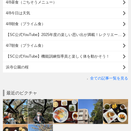
4/8昼食（ごちそうメニュー）
4/8今日は天気
4/8朝食（プライム食）
【SC公式YouTube】2025年度の楽しい思い出が満載！レクリエーション総決算動画を公開しました( ^)o(^ )
4/7朝食（プライム食）
【SC公式YouTube】機能訓練指導員と楽しく体を動かそう！
浜寺公園の桜
全ての記事一覧を見る
最近のピクチャ