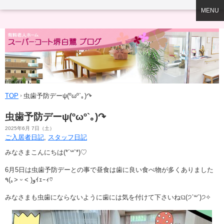
MENU
TOP
虫歯予防デーψ(ºωº`｡)↷
虫歯予防デーψ(ºωº`｡)↷
2025年6月 7日（土）
ご入居者日記
,
スタッフ日記
みなさまこんにちは
(*´꒳`*)♡
6月5日は虫歯予防デーとの事で昼食は歯に良い食べ物が多くありました
٩
(
｡
˃
ᵕ
˂
)
و
ｲｪｰｨ
♡
みなさまも虫歯にならないように歯には気を付けて下さいね
ଘ(੭ˊ꒳​ˋ)੭✧