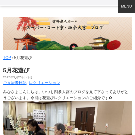
MENU
TOP
5月花遊び
5月花遊び
2025年5月25日（日）
ご入居者日記
,
レクリエーション
みなさまこんにちは。いつも四条大宮のブログを見て下さってありがと
うございます。今回は花遊びレクリエーションのご紹介です✿