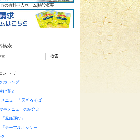
市の有料老人ホーム|施設概要
内検索
エントリー
レクカレンダー
生け花☆
うメニュー「天ざるそば」
お食事メニューの紹介➄
ク「風船運び」
ク「テーブルホッケー」
レク