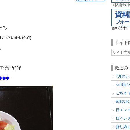
大阪府豊中
^)/
資料請求
下さいませ(^o^)
サイト
、
最近の
 !(^^)!
7月の
◆◆◆
☆6月の
ごちそ
6月の
日々レ
日々レ
折り紙