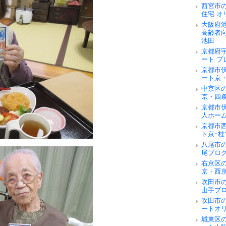
西宮市
住宅 オ
大阪府
高齢者
池田
京都府
ート 
京都市
ート京
中京区
京・四
京都市
人ホー
京都市
ト京･桂
八尾市
尾ブロ
右京区
京・西
吹田市
山手ブ
吹田市
ートオ
城東区