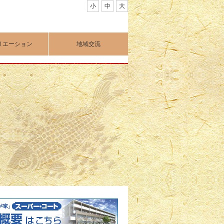
小
中
大
リエーション
地域交流