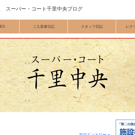
ム スーパー・コート千里中央ブログ
ES
ご入居者日記
スタッフ日記
レク
次のエントリー »