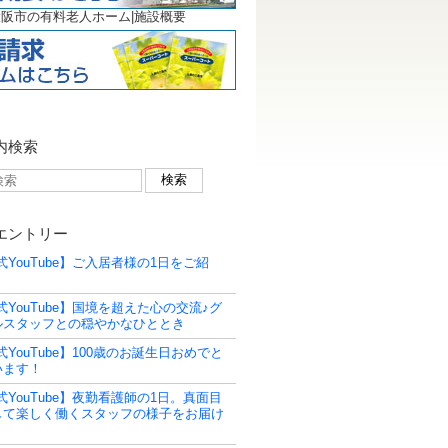
阪市の有料老人ホーム|施設概要
内検索
エントリー
式YouTube】ご入居者様の1日をご紹
式YouTube】国境を超えた心の交流♪グ
ルスタッフとの穏やかなひととき
式YouTube】100歳のお誕生日おめでと
います！
式YouTube】夜勤看護師の1日。真面目
して楽しく働くスタッフの様子をお届け
！