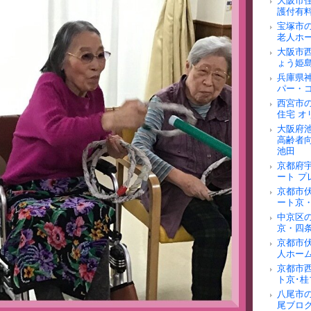
大阪市
護付有
宝塚市
老人ホ
大阪市
ょう姫
兵庫県
パー・
西宮市
住宅 オ
大阪府
高齢者
池田
京都府
ート 
京都市
ート京
中京区
京・四
京都市
人ホー
京都市
ト京･桂
八尾市
尾ブロ