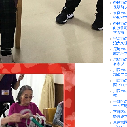
奈良市の
良駅前
奈良市
やめ池
奈良市
向け住
学園前
宇治市
治大久
尼崎市
庫之荘
尼崎市
名寺ブ
川西市
加茂ブ
川西市
西ブロ
川西市
敷
平野区
ート平
平野区
野喜連
東住吉
ブログ