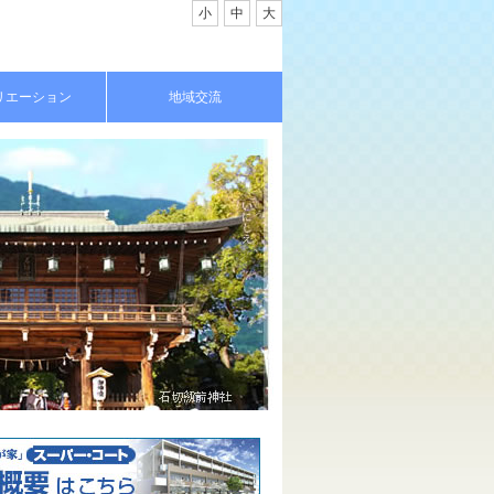
小
中
大
リエーション
地域交流