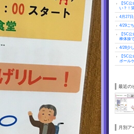
【SC公
い？！
4月27
4/29
【SC公
棒体操
4/28
【SC公
ボールゲー
最近の
月別ア