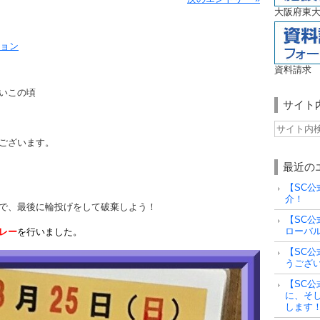
大阪府東大
ョン
資料請求
いこの頃
サイト
ございます。
最近の
【SC公
介！
で、最後に輪投げをして破棄しよう！
【SC公
ローバ
レー
を行いました。
【SC公
うござ
【SC公
に、そ
します