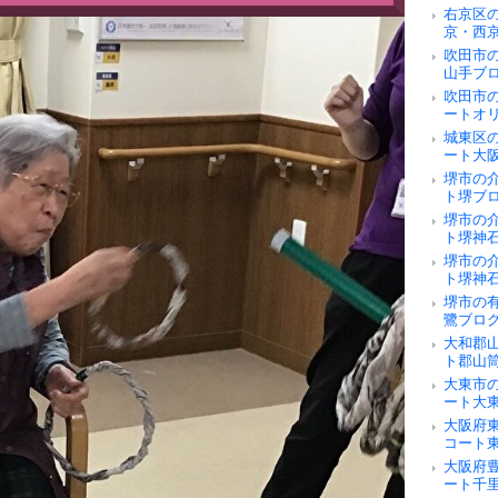
右京区
京・西
吹田市
山手ブ
吹田市
ートオ
城東区
ート大
堺市の
ト堺ブ
堺市の
ト堺神
堺市の
ト堺神
堺市の
鷺ブロ
大和郡
ト郡山
大東市
ート大
大阪府
コート
大阪府
ート千