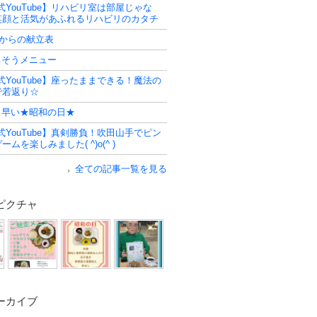
式YouTube】リハビリ室は部屋じゃな
笑顔と活気があふれるリハビリのカタチ
日からの献立表
ごちそうメニュー
式YouTube】座ったままできる！魔法の
で若返り☆
少し早い★昭和の日★
式YouTube】真剣勝負！吹田山手でピン
ムを楽しみました( ^)o(^ )
全ての記事一覧を見る
ピクチャ
ーカイブ