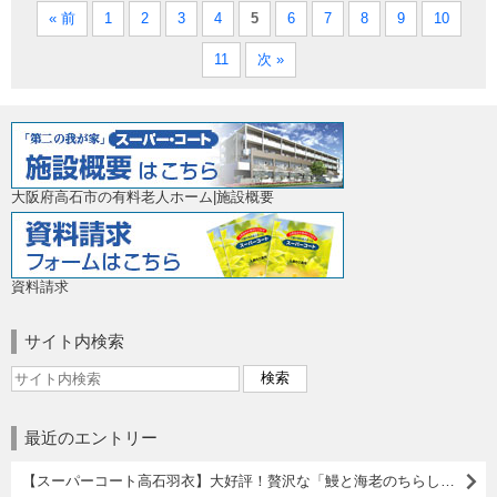
« 前
1
2
3
4
5
6
7
8
9
10
11
次 »
大阪府高石市の有料老人ホーム|施設概要
資料請求
サイト内検索
最近のエントリー
【スーパーコート高石羽衣】大好評！贅沢な「鰻と海老のちらし寿司」ごちそうメニューをご紹介♪