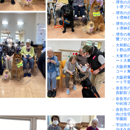
堺市の
ト堺ブ
堺市の
ト堺神
堺市の
ト堺神
堺市の
鷺ブロ
大和郡
ト郡山
大東市
ート大
大阪府
コート
大阪府
ート千
奈良市の
良駅前
奈良市
やめ池
奈良市
向け住
学園前
宇治市
治大久