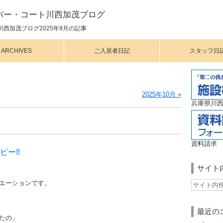
パー・コート川西加茂ブログ
西加茂ブログ2025年9月の記事
ARCHIVES
ご入居者日記
スタッフ日
2025年10月 »
兵庫県川西
資料請求
ー‼️
サイト
エーションです。
最近の
たの」