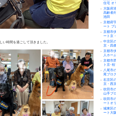
住宅 オ
大阪府
高齢者
池田
京都府
ート 
京都市
ート京
中京区
しい時間を過ごして頂きました。
京・四
京都市
人ホー
京都市
ト京･桂
八尾市
尾ブロ
右京区
京・西
吹田市
山手ブ
吹田市
ートオ
城東区
ート大