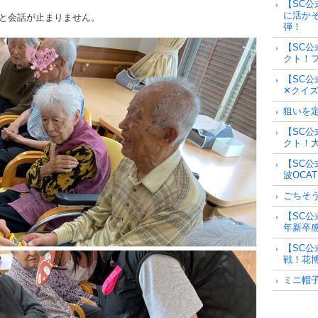
【SC公
に活かそ
と会話が止まりません。
弾！
【SC公
クト！フ
【SC公
✕クイズ
狙いを
【SC公
クト！大
【SC公
波OCA
ごちそ
【SC公
年新卒
【SC公
戦！花博
ミニ帽