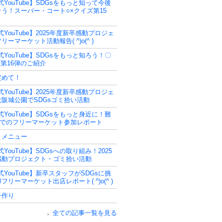
式YouTube】SDGsをもっと知って今後
う！スーパー・コート○×クイズ第15
式YouTube】2025年度新卒感動プロジェ
リーマーケット活動報告( ^)o(^ )
式YouTube】SDGsをもっと知ろう！〇
第16弾のご紹介
定めて！
式YouTube】2025年度新卒感動プロジェ
阪城公園でSDGsゴミ拾い活動
式YouTube】SDGsをもっと身近に！難
Tでのフリーマーケット参加レポート
うメニュー
式YouTube】SDGsへの取り組み！2025
感動プロジェクト・ゴミ拾い活動
式YouTube】新卒スタッフがSDGsに挑
フリーマーケット出店レポート( ^)o(^ )
子作り
全ての記事一覧を見る