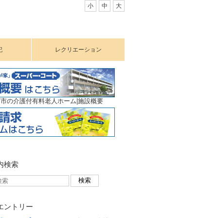
小
中
大
記
レクリエーション
市の介護付有料老人ホーム|施設概要
内検索
エントリー