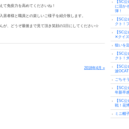
【SC公
えて免疫力を高めてくださいね！
に活かそ
弾！
入居者様と職員との楽しいご様子を紹介致します。
【SC公
クト！フ
んが、どうぞ最後まで見て頂き笑顔の1日にしてください☆
【SC公
✕クイズ
狙いを
【SC公
クト！大
【SC公
2018年4月 »
波OCA
ごちそ
【SC公
年新卒
【SC公
戦！花博
ミニ帽