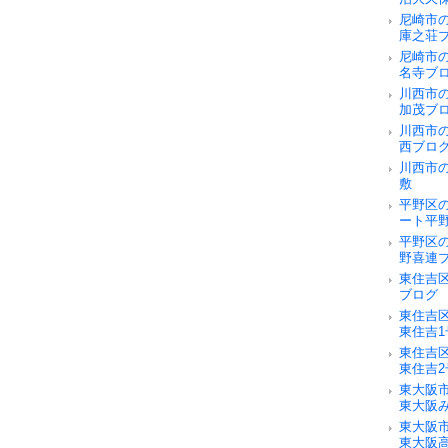
尼崎市
庫之荘
尼崎市
名寺ブ
川西市
加茂ブ
川西市
西ブロ
川西市
敷
平野区
ート平
平野区
野喜連
東住吉
ブログ
東住吉
東住吉
東住吉
東住吉
東大阪
東大阪
東大阪
東大阪