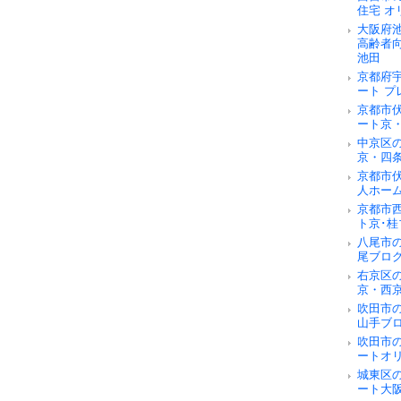
住宅 オ
大阪府
高齢者
池田
京都府
ート 
京都市
ート京
中京区
京・四
京都市
人ホー
京都市
ト京･桂
八尾市
尾ブロ
右京区
京・西
吹田市
山手ブ
吹田市
ートオ
城東区
ート大