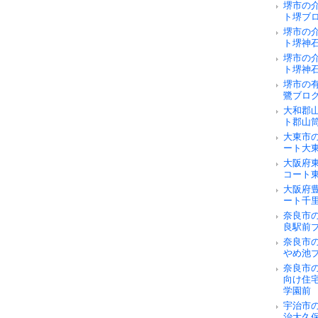
堺市の
ト堺ブ
堺市の
ト堺神
堺市の
ト堺神
堺市の
鷺ブロ
大和郡
ト郡山
大東市
ート大
大阪府
コート
大阪府
ート千
奈良市の
良駅前
奈良市
やめ池
奈良市
向け住
学園前
宇治市
治大久