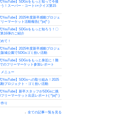
式YouTube】SDGsをもっと知って今後
う！スーパー・コート○×クイズ第15
式YouTube】2025年度新卒感動プロジェ
リーマーケット活動報告( ^)o(^ )
式YouTube】SDGsをもっと知ろう！〇
第16弾のご紹介
定めて！
式YouTube】2025年度新卒感動プロジェ
阪城公園でSDGsゴミ拾い活動
式YouTube】SDGsをもっと身近に！難
Tでのフリーマーケット参加レポート
うメニュー
式YouTube】SDGsへの取り組み！2025
感動プロジェクト・ゴミ拾い活動
式YouTube】新卒スタッフがSDGsに挑
フリーマーケット出店レポート( ^)o(^ )
子作り
全ての記事一覧を見る