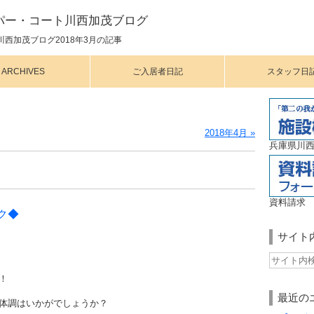
パー・コート川西加茂ブログ
西加茂ブログ2018年3月の記事
ARCHIVES
ご入居者日記
スタッフ日
2018年4月 »
兵庫県川西
資料請求
ク◆
サイト
！
最近の
体調はいかがでしょうか？