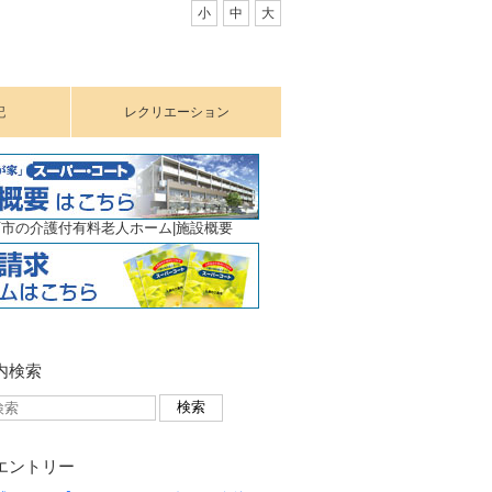
小
中
大
記
レクリエーション
市の介護付有料老人ホーム|施設概要
内検索
エントリー