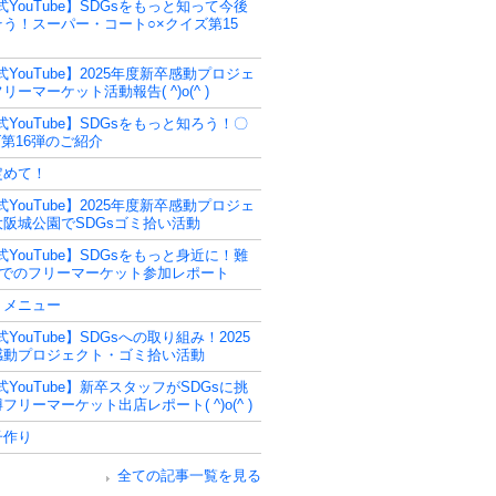
式YouTube】SDGsをもっと知って今後
う！スーパー・コート○×クイズ第15
式YouTube】2025年度新卒感動プロジェ
リーマーケット活動報告( ^)o(^ )
式YouTube】SDGsをもっと知ろう！〇
第16弾のご紹介
定めて！
式YouTube】2025年度新卒感動プロジェ
阪城公園でSDGsゴミ拾い活動
式YouTube】SDGsをもっと身近に！難
Tでのフリーマーケット参加レポート
うメニュー
式YouTube】SDGsへの取り組み！2025
感動プロジェクト・ゴミ拾い活動
式YouTube】新卒スタッフがSDGsに挑
フリーマーケット出店レポート( ^)o(^ )
子作り
全ての記事一覧を見る