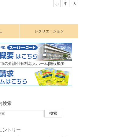
小
中
大
記
レクリエーション
市の介護付有料老人ホーム|施設概要
内検索
エントリー