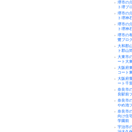
堺市の
ト堺ブ
堺市の
ト堺神
堺市の
ト堺神
堺市の
鷺ブロ
大和郡
ト郡山
大東市
ート大
大阪府
コート
大阪府
ート千
奈良市の
良駅前
奈良市
やめ池
奈良市
向け住
学園前
宇治市
治大久