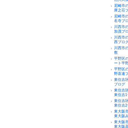
尼崎市
庫之荘
尼崎市
名寺ブ
川西市
加茂ブ
川西市
西ブロ
川西市
敷
平野区
ート平
平野区
野喜連
東住吉
ブログ
東住吉
東住吉
東住吉
東住吉
東大阪
東大阪
東大阪
東大阪