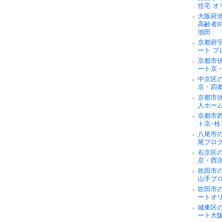
住宅 オ
大阪府
高齢者
池田
京都府
ート 
京都市
ート京
中京区
京・四
京都市
人ホー
京都市
ト京･桂
八尾市
尾ブロ
右京区
京・西
吹田市
山手ブ
吹田市
ートオ
城東区
ート大