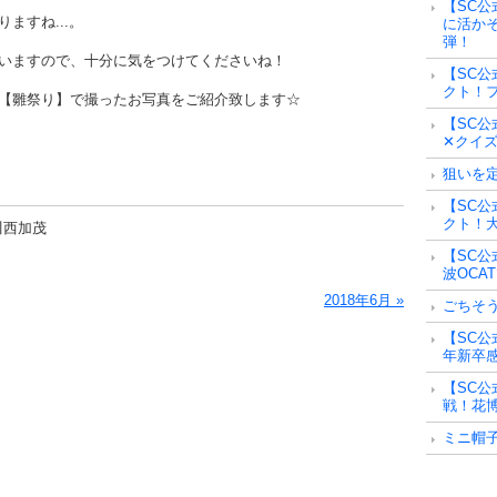
【SC公
ますね...。
に活かそ
弾！
いますので、十分に気をつけてくださいね！
【SC公
クト！フ
【雛祭り】で撮ったお写真をご紹介致します☆
【SC公
✕クイズ
狙いを
【SC公
クト！大
 川西加茂
【SC公
波OCA
2018年6月 »
ごちそ
【SC公
年新卒
【SC公
戦！花博
ミニ帽