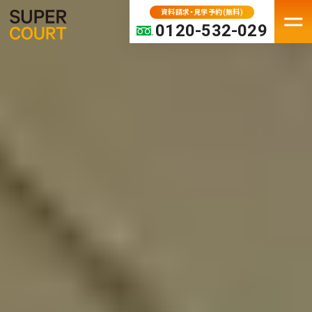
資料請求・見学予約(無料)
0120-532-029
FACILITY
老人ホーム・介護施設一覧
パーキンソン病専門施設
プレミアムシリーズ
大阪府の老人ホーム・介護施設
京都の老人ホーム・介護施設
兵庫の老人ホーム・介護施設
奈良の老人ホーム・介護施設
滋賀の老人ホーム・介護施設
MOVE IN
入居検討中の方へ