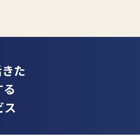
活きた
する
ビス