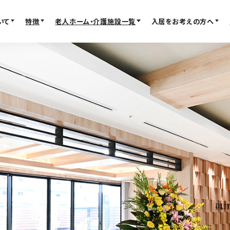
いて
特徴
老人ホーム・介護施設一覧
入居をお考えの方へ
FACILITY
MOVE IN
老人ホーム・介護施設一
入居検討
覧
入居の流れ
パーキンソン病専門施設
お客様の声
プレミアムシリーズ
見学レポー
大阪府の老人ホーム・介護施設
よくある質
京都の老人ホーム・介護施設
不動産・相
ービス）
兵庫の老人ホーム・介護施設
奈良の老人ホーム・介護施設
滋賀の老人ホーム・介護施設
FEATURE
ABOUT SUPER