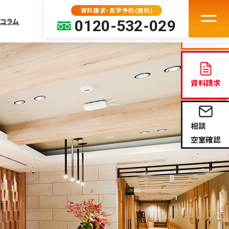
資料請求・見学予約(無料)
0120-532-029
コラム
見学予約
資料請求
中の方へ
相談
ト
空室確認
問
続のサポート（外部サ
COURT