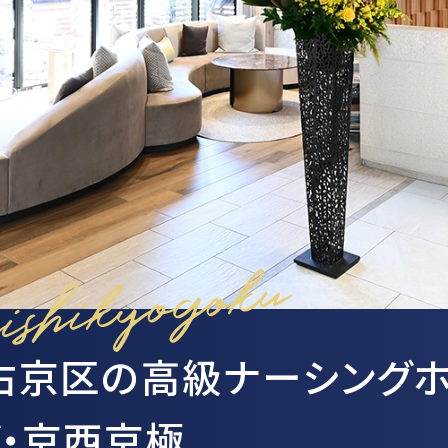
スーパー・コートの特徴
スーパー
ホスピタリティ
スーパー・
安心の医療体制
スーパーコ
認知症ケア
パーキンソ
リハビリ・トレーニング
天然温泉
おいしい食事・水・空気
イベント・アクティビティ
社会からの評価
NEWS・INFORMATION
RECRUIT
お知らせ・公開情報
採用情報
TOP
新着情報
トップペ
右京区の高級ナーシング
コラム
施設ブログ
ブ・京西京極
建築候補地募集のお知らせ