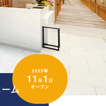
・コートについて
コートとは
ートのサービス
ン病専門施設とは
2025年
11
1
月
日
ージ
ホーム
オープン