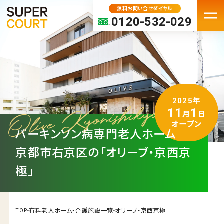
無料お問い合せダイヤル
0120-532-029
TOP
トップページ
ABOUT SUPER COURT
2025年
スーパー・コートについて
11
1
月
日
スーパー・コートとは
オープン
パーキンソン病専門老人ホーム
スーパーコートのサービス
京都市右京区の「オリーブ・京西京
パーキンソン病専門施設とは
極」
FEATURE
スーパー・コートの特徴
ホスピタリティ
有料老人ホーム・介護施設一覧
オリーブ・京西京極
TOP
-
-
安心の医療体制