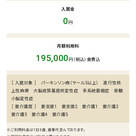
入居金
0
円
月額利用料
195,000
円（税込）食費込
［ 入居対象 ］ パーキンソン病（ヤール3以上） 進行性核
上性麻痺 大脳皮質基底核変性症 多系統萎縮症 脊髄
小脳変性症
［ 要介護度 ］ 要支援1 要支援2 要介護1 要介護2
要介護3 要介護4 要介護5
※ご利⽤料⾦は1⽇3⾷、⾷事代含んでおります。