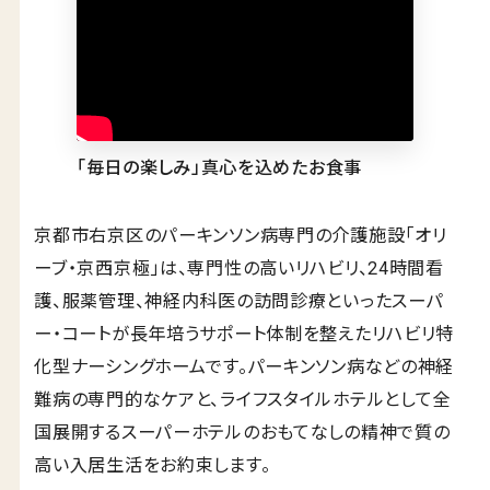
滋賀県の老人ホーム・介護施設
MOVE IN
入居をお考えの方へ
入居の流れ
お客様の声
「毎日の楽しみ」真心を込めたお食事
見学レポート
よくある質問
京都市右京区のパーキンソン病専門の介護施設「オリ
不動産・相続のサポート（外部サ
ービス）
ーブ・京西京極」は、専門性の高いリハビリ、24時間看
護、服薬管理、神経内科医の訪問診療といったスーパ
RECRUIT
採用情報
ー・コートが長年培うサポート体制を整えたリハビリ特
化型ナーシングホームです。パーキンソン病などの神経
新卒採用
難病の専門的なケアと、ライフスタイルホテルとして全
キャリア採用
国展開するスーパーホテルのおもてなしの精神で質の
NEWS
高い入居生活をお約束します。
お知らせ