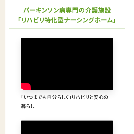
認知症ケア
パーキンソン病専門の介護施設
リハビリ・トレーニング
「リハビリ特化型ナーシングホーム」
天然温泉
おいしい食事・水・空気
イベント・アクティビティ
社会からの評価
FACILITY
老人ホーム・介護施設一覧
パーキンソン病専門施設
プレミアムシリーズ
「いつまでも自分らしく」リハビリと安心の
大阪府の老人ホーム・介護施設
暮らし
京都府の老人ホーム・介護施設
兵庫県の老人ホーム・介護施設
奈良県の老人ホーム・介護施設