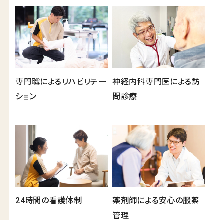
新着情報
コラム
施設ブログ
INFORMATION
公開情報
専門職によるリハビリテー
神経内科専門医による訪
建築候補地募集のお知らせ
ション
問診療
実務経験証明書発行の
手続きについて
重要事項説明書・
情報開示事項一覧
24時間の看護体制
薬剤師による安心の服薬
管理