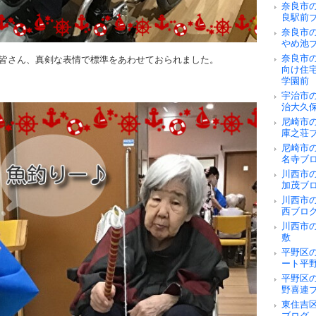
奈良市の
良駅前
奈良市
やめ池
奈良市
皆さん、真剣な表情で標準をあわせておられました。
向け住
学園前
宇治市
治大久
尼崎市
庫之荘
尼崎市
名寺ブ
川西市
加茂ブ
川西市
西ブロ
川西市
敷
平野区
ート平
平野区
野喜連
東住吉
ブログ