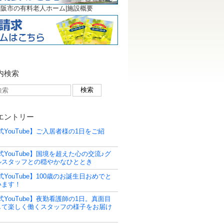
阪市の有料老人ホーム|施設概要
内検索
エントリー
式YouTube】ご入居者様の1日をご紹
式YouTube】国境を超えた心の交流♪グ
ルスタッフとの穏やかなひととき
式YouTube】100歳のお誕生日おめでと
います！
式YouTube】夜勤看護師の1日。真面目
して楽しく働くスタッフの様子をお届け
！