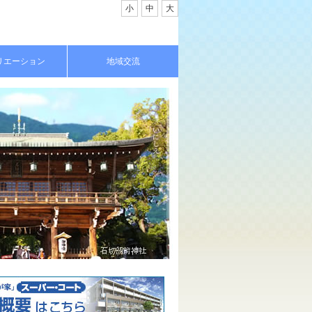
小
中
大
リエーション
地域交流