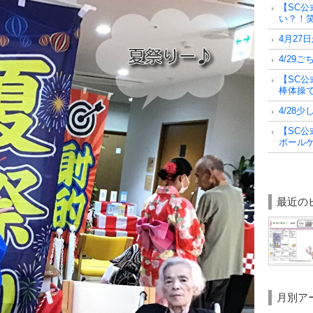
【SC公
い？！
4月27
4/29
【SC公
棒体操
4/28
【SC公
ボールゲー
最近の
月別ア