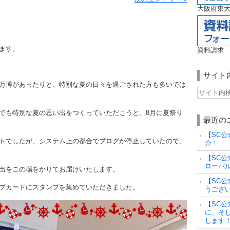
大阪府東大
ます。
資料請求
サイト
万博があったりと、特別な夏の日々を過ごされた方も多いでは
でも特別な夏の思い出をつくっていただこうと、8月に夏祭り
最近の
【SC公
トでしたが、システム上の都合でブログが停止していたので、
介！
【SC公
ローバ
出をこの場をかりてお届けいたします。
【SC公
プカードにスタンプを集めていただきました。
うござ
【SC公
に、そ
します