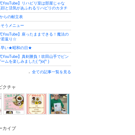
式YouTube】リハビリ室は部屋じゃな
笑顔と活気があふれるリハビリのカタチ
日からの献立表
ごちそうメニュー
式YouTube】座ったままできる！魔法の
で若返り☆
少し早い★昭和の日★
式YouTube】真剣勝負！吹田山手でピン
ムを楽しみました( ^)o(^ )
全ての記事一覧を見る
ピクチャ
ーカイブ