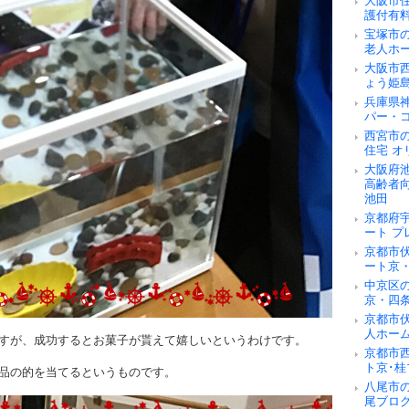
大阪市
護付有
宝塚市
老人ホ
大阪市
ょう姫
兵庫県
パー・
西宮市
住宅 オ
大阪府
高齢者
池田
京都府
ート 
京都市
ート京
中京区
京・四
京都市
人ホー
すが、成功するとお菓子が貰えて嬉しいというわけです。
京都市
ト京･桂
品の的を当てるというものです。
八尾市
尾ブロ