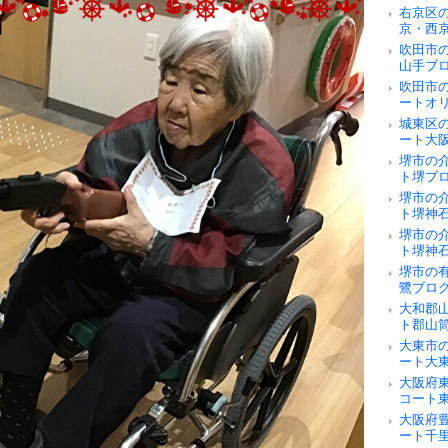
右京区
京・西
吹田市
山手ブ
吹田市
ートオ
城東区
ート大
堺市の
ト堺ブ
堺市の
ト堺神
堺市の
ト堺神
堺市の
鷺ブロ
大和郡
ト郡山
大東市
ート大
大阪府
コート
大阪府
ート千