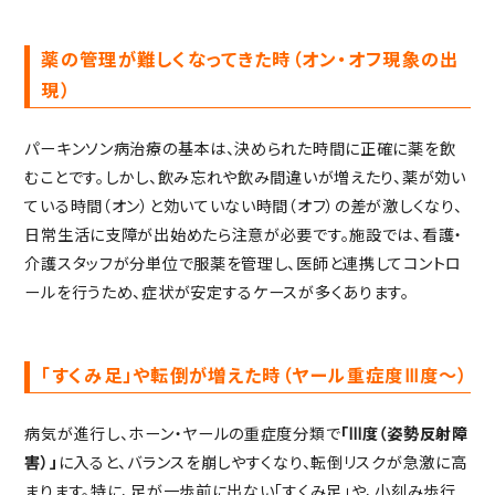
薬の管理が難しくなってきた時（オン・オフ現象の出
現）
パーキンソン病治療の基本は、決められた時間に正確に薬を飲
むことです。しかし、飲み忘れや飲み間違いが増えたり、薬が効い
ている時間（オン）と効いていない時間（オフ）の差が激しくなり、
日常生活に支障が出始めたら注意が必要です。施設では、看護・
介護スタッフが分単位で服薬を管理し、医師と連携してコントロ
ールを行うため、症状が安定するケースが多くあります。
「すくみ足」や転倒が増えた時（ヤール重症度Ⅲ度〜）
病気が進行し、ホーン・ヤールの重症度分類で
「Ⅲ度（姿勢反射障
害）」
に入ると、バランスを崩しやすくなり、転倒リスクが急激に高
まります。特に、足が一歩前に出ない「すくみ足」や、小刻み歩行