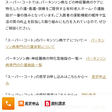
資料請求（無料）
スーパー・コート
では、パーキンソン病などの神経難病のケアに
特化した介護・看護・医療をご提供する有料老人ホーム・介護施
相談・空室確認など
設が一番の強みとなっています。ご入居者の運動機能の維持や生
活の質の向上を目指した取り組みにも力を入れているので、ぜひ
ご相談ください。
「スーパー・コート」のパーキンソン病ケアについて→
パーキン
ソン病専門の介護体制について
パーキンソン病・神経難病の特化型施設の一覧→
パーキンソン
病専門の介護施設一覧
0120-532-029
「スーパー・コート」の見学お申し込みはこちらから→
見学申込
み
「スーパー・コート」の資料請求はこちらから→
資料請求
0120-
見学申込
資料請求
「スーパー・コート」へのお問い合わせはこちらから→
お問い合
532-