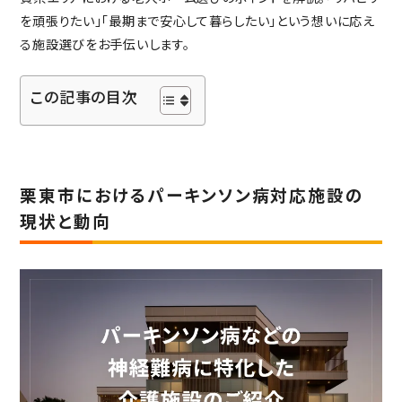
を頑張りたい」「最期まで安心して暮らしたい」という想いに応え
社会からの評価
る施設選びをお手伝いします。
ABOUT SUPERCOURT
スーパー・コートについて
この記事の目次
スーパー・コートとは
スーパーコートのサービス
パーキンソン病専門施設とは
栗東市におけるパーキンソン病対応施設の
NEWS・INFORMATION
お知らせ・公開情報
現状と動向
新着情報
コラム
施設ブログ
建築候補地募集のお知らせ
実務経験証明書発行の
手続きについて