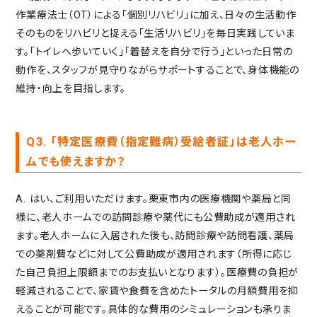
作業療法士（OT）による「個別リハビリ」に加え、日々の生活動作
そのものをリハビリと捉える「生活リハビリ」を毎日実践していま
す。「トイレへ歩いていく」「着替えを自分で行う」といった日常の
動作を、スタッフが見守りながらサポートすることで、身体機能の
維持・向上を目指します。
Q3. 「特定医療費（指定難病）受給者証」は老人ホー
ムでも使えますか？
A. はい、ご利用いただけます。栗東市内の医療機関や薬局と同
様に、老人ホームでの訪問診療や薬代にも公費助成が適用され
ます。老人ホームに入居された後も、訪問診療や訪問看護、薬局
での薬剤費などに対して公費助成が適用されます（所得に応じ
た自己負担上限額までのお支払いとなります）。医療費の負担が
軽減されることで、家賃や食費を含めたトータルの月額費用を抑
えることが可能です。具体的な費用のシミュレーションも承りま