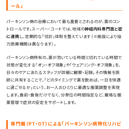
ール」
パーキンソン病の治療において最も重要とされるのが、薬のコン
トロールです。スーパー・コートでは、地域の
神経内科専門医と密
に連携
し、定期的な「往診」体制を整えています（※施設により協
力医療機関は異なります）。
パーキンソン病特有の、薬が効いている時間と切れている時間で
状態が変化する「オン・オフ現象」や「ウェアリング・オフ現象」を、
日々のケアにあたるスタッフが詳細に観察・記録。その情報を医
師に共有することで、「どのタイミングで薬を飲めば、一日を快適
に過ごせるか」という、お一人おひとりに最適な服薬調整を実現
します。食前・食後だけでなく、分単位の時間指定など、厳格な服
薬管理で症状の安定をサポートします。
専門職（PT・OT）による「パーキンソン病特化リハビ