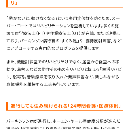
リ」
「動かないと、動けなくなる」という廃用症候群を防ぐため、スー
パー・コートではリハビリテーションを重視しています。多くの施
設で理学療法士（PT）や作業療法士（OT）が在籍、または連携し
ており、パーキンソン病特有の「すくみ足」や「姿勢反射障害」など
にアプローチする専門的なプログラムを提供します。
また、機能訓練室でのリハビリだけでなく、居室から食堂への移
動や、着替えなどの動作そのものをリハビリと捉える「生活リハビ
リ」を実践。音楽療法を取り入れた発声練習など、楽しみながら
身体機能を維持する工夫も行っています。
進行しても住み続けられる「24時間看護・医療体制」
パーキンソン病が進行し、ホーエン・ヤール重症度分類が進んだ
場合や、嚥下障害により胃ろう（経管栄養）やたん吸引が必要に