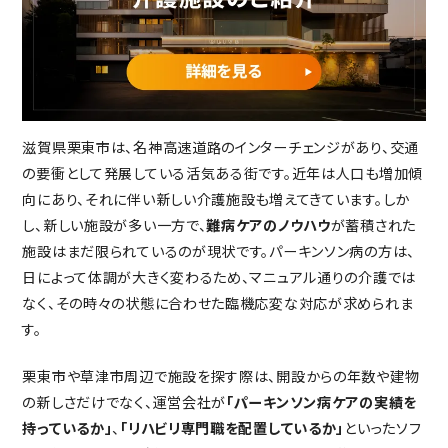
重要事項説明書・
情報開示事項一覧
プライバシーポリシー
RECRUIT
採用情報
TOP
トップページ
滋賀県栗東市は、名神高速道路のインターチェンジがあり、交通
の要衝として発展している活気ある街です。近年は人口も増加傾
向にあり、それに伴い新しい介護施設も増えてきています。しか
し、新しい施設が多い一方で、
難病ケアのノウハウ
が蓄積された
施設はまだ限られているのが現状です。パーキンソン病の方は、
日によって体調が大きく変わるため、マニュアル通りの介護では
なく、その時々の状態に合わせた臨機応変な対応が求められま
す。
栗東市や草津市周辺で施設を探す際は、開設からの年数や建物
の新しさだけでなく、運営会社が
「パーキンソン病ケアの実績を
持っているか」
、
「リハビリ専門職を配置しているか」
といったソフ