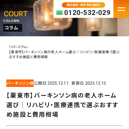
資料請求・見学予約(無料)
0120-532-029
COLUMN
コラム
FACILITY
老人ホーム・介護施設一覧
-
-
コラム
TOP
【栗東市】パーキンソン病の老人ホーム選び｜リハビリ・医療連携で選ぶ
パーキンソン病専門施設
おすすめ施設と費用相場
プレミアムシリーズ
大阪府の老人ホーム・介護施設
パーキンソン病
公開日:
2025.12.11
更新日:
2025.12.15
京都の老人ホーム・介護施設
兵庫の老人ホーム・介護施設
【栗東市】パーキンソン病の老人ホーム
奈良の老人ホーム・介護施設
選び｜リハビリ・医療連携で選ぶおすす
滋賀の老人ホーム・介護施設
め施設と費用相場
MOVE IN
入居検討中の方へ