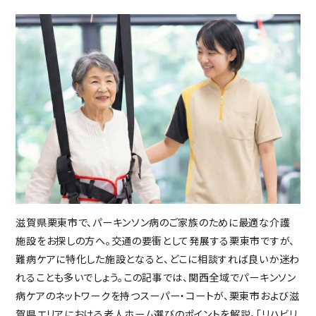
入居の流れ
お客様の声
見学レポート
よくある質問
不動産・相続のサポート（外部サ
ービス）
FEATURE
スーパー・コートの特徴
ホスピタリティ
安心の医療体制
滋賀県栗東市で、パーキンソン病のご家族のために最適な介護
認知症ケア
施設をお探しの方へ。交通の要衝として発展する栗東市ですが、
リハビリ・トレーニング
難病ケアに特化した施設となると、どこに相談すれば良いか迷わ
天然温泉
れることも多いでしょう。この記事では、関西全域でパーキンソン
おいしい食事・水・空気
病ケアのネットワークを持つスーパー・コートが、栗東市および滋
イベント・アクティビティ
賀県エリアにおける老人ホーム選びのポイントを解説。「リハビリ