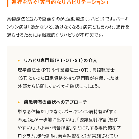
進行を防ぐ「専門的なリハビリテーション」
薬物療法と並んで重要なのが、運動療法（リハビリ）です。パーキ
ンソン病は「動かないと、動けなくなる」病気とも言われ、進行を
遅らせるためには継続的なリハビリが不可欠です。
リハビリ専門職（PT・OT・ST）の介入
理学療法士（PT）や作業療法士（OT）、言語聴覚士
（ST）といった国家資格を持つ専門職が在籍、または
外部から訪問しているかを確認しましょう。
疾患特有の症状へのアプローチ
単なる体操だけでなく、パーキンソン病特有の「すく
み足（足が一歩前に出ない）」、「姿勢反射障害（転び
やすい）」、「小声・構音障害」などに対する専門的なプ
ログラム（歩行訓練、発声練習など）が実施されてい