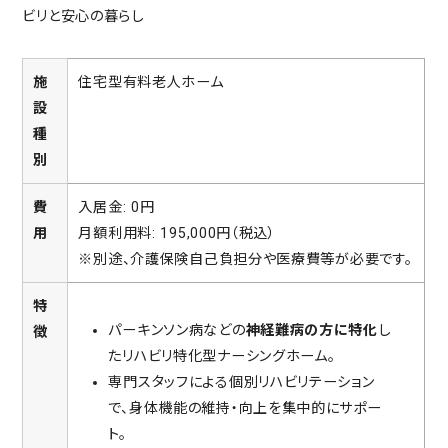
ビリと安心の暮らし
施
住宅型有料老人ホーム
設
種
別
費
入居金: 0円
用
月額利用料: 195,000円（税込）
※別途、介護保険自己負担分や医療費等が必要です。
特
パーキンソン病などの
神経難病の方に特化
し
徴
たリハビリ特化型ナーシングホーム。
専門スタッフによる個別リハビリテーション
で、身体機能の維持・向上を集中的にサポー
ト。