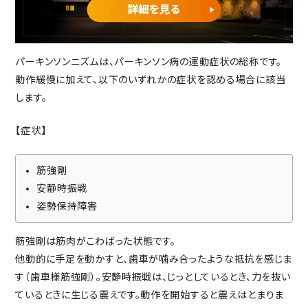
重要事項説明書・
情報開示事項一覧
プライバシーポリシー
パーキンソンニズムは、パーキンソン病の運動症状の総称です。
RECRUIT
採用情報
動作緩慢に加えて、以下のいずれかの症状を認める場合に該当
TOP
します。
トップページ
【症状】
筋強剛
安静時振戦
姿勢保持障害
筋強剛は筋肉がこわばった状態です。
他動的に手足を動かすと、歯車が噛み合ったような抵抗を感じま
す（歯車様筋強剛）。安静時振戦は、じっとしているとき、力を抜い
ているときに生じる震えです。動作を開始すると震えはとまりま