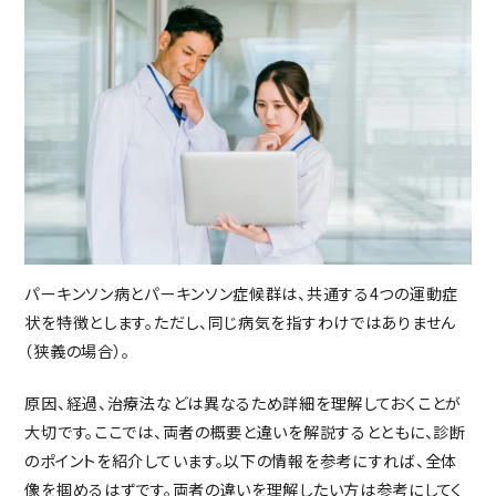
入居の流れ
お客様の声
見学レポート
よくある質問
不動産・相続のサポート（外部サ
ービス）
FEATURE
スーパー・コートの特徴
ホスピタリティ
パーキンソン病とパーキンソン症候群は、共通する4つの運動症
安心の医療体制
状を特徴とします。ただし、同じ病気を指すわけではありません
（狭義の場合）。
認知症ケア
リハビリ・トレーニング
原因、経過、治療法などは異なるため詳細を理解しておくことが
天然温泉
大切です。ここでは、両者の概要と違いを解説するとともに、診断
おいしい食事・水・空気
のポイントを紹介しています。以下の情報を参考にすれば、全体
像を掴めるはずです。両者の違いを理解したい方は参考にしてく
イベント・アクティビティ