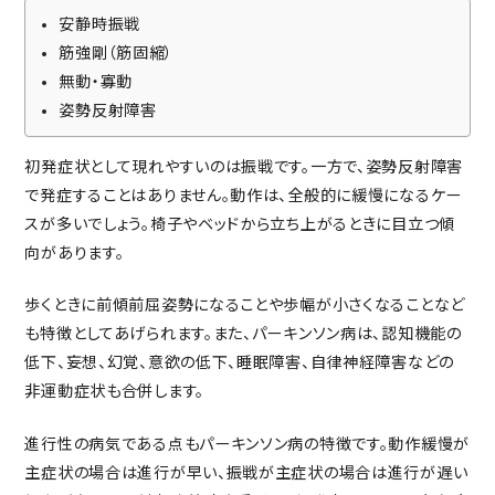
安静時振戦
筋強剛（筋固縮）
無動・寡動
姿勢反射障害
初発症状として現れやすいのは振戦です。一方で、姿勢反射障害
で発症することはありません。動作は、全般的に緩慢になるケー
スが多いでしょう。椅子やベッドから立ち上がるときに目立つ傾
向があります。
歩くときに前傾前屈姿勢になることや歩幅が小さくなることなど
も特徴としてあげられます。また、パーキンソン病は、認知機能の
低下、妄想、幻覚、意欲の低下、睡眠障害、自律神経障害などの
非運動症状も合併します。
進行性の病気である点もパーキンソン病の特徴です。動作緩慢が
主症状の場合は進行が早い、振戦が主症状の場合は進行が遅い