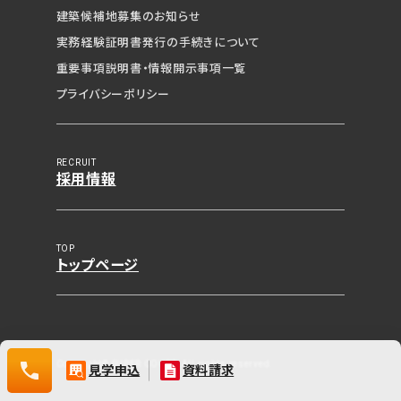
資料請求（無料）
建築候補地募集の
お知らせ
実務経験証明書発行の
手続きについて
相談・空室確認など
重要事項説明書・
情報開示事項一覧
プライバシーポリシー
RECRUIT
採用情報
0120-532-029
TOP
トップページ
0120-
Copyright© SUPER COURT. All rights reserved.
見学申込
資料請求
532-