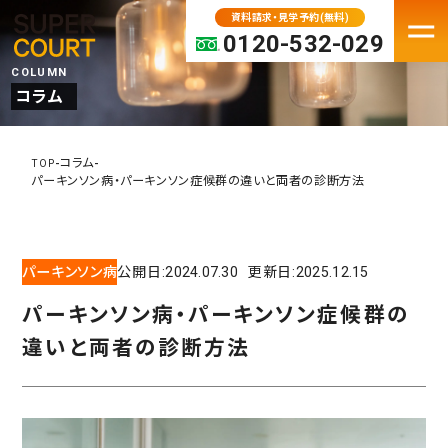
資料請求・見学予約(無料)
0120-532-029
COLUMN
コラム
FACILITY
老人ホーム・介護施設一覧
-
-
コラム
TOP
パーキンソン病・パーキンソン症候群の違いと両者の診断方法
パーキンソン病専門施設
プレミアムシリーズ
大阪府の老人ホーム・介護施設
パーキンソン病
公開日:
2024.07.30
更新日:
2025.12.15
京都の老人ホーム・介護施設
パーキンソン病・パーキンソン症候群の
兵庫の老人ホーム・介護施設
違いと両者の診断方法
奈良の老人ホーム・介護施設
滋賀の老人ホーム・介護施設
MOVE IN
入居検討中の方へ