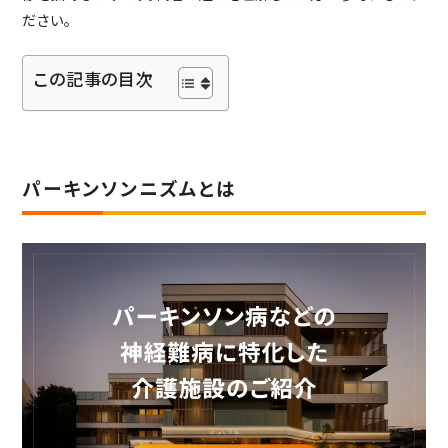
ださい。
社会からの評価
ABOUT SUPERCOURT
この記事の目次
スーパー・コートについて
スーパー・コートとは
スーパーコートのサービス
パーキンソン病専門施設とは
パーキンソンニズムとは
NEWS・INFORMATION
お知らせ・公開情報
新着情報
コラム
施設ブログ
建築候補地募集のお知らせ
実務経験証明書発行の
手続きについて