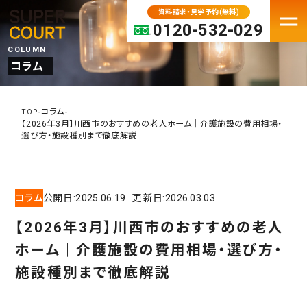
資料請求・見学予約(無料)
0120-532-029
COLUMN
コラム
FACILITY
老人ホーム・介護施設一覧
-
-
コラム
TOP
【2026年3月】川西市のおすすめの老人ホーム｜介護施設の費用相場・
パーキンソン病専門施設
選び方・施設種別まで徹底解説
プレミアムシリーズ
大阪府の老人ホーム・介護施設
コラム
公開日:
2025.06.19
更新日:
2026.03.03
京都の老人ホーム・介護施設
兵庫の老人ホーム・介護施設
【2026年3月】川西市のおすすめの老人
奈良の老人ホーム・介護施設
ホーム｜介護施設の費用相場・選び方・
滋賀の老人ホーム・介護施設
施設種別まで徹底解説
MOVE IN
入居検討中の方へ