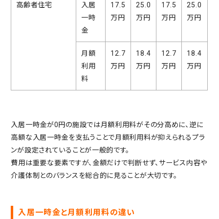
高齢者住宅
入居
17.5
25.0
17.5
25.0
一時
万円
万円
万円
万円
金
月額
12.7
18.4
12.7
18.4
利用
万円
万円
万円
万円
料
入居一時金が0円の施設では月額利用料がその分高めに、逆に
高額な入居一時金を支払うことで月額利用料が抑えられるプラ
ンが設定されていることが一般的です。
費用は重要な要素ですが、金額だけで判断せず、サービス内容や
介護体制とのバランスを総合的に見ることが大切です。
入居一時金と月額利用料の違い