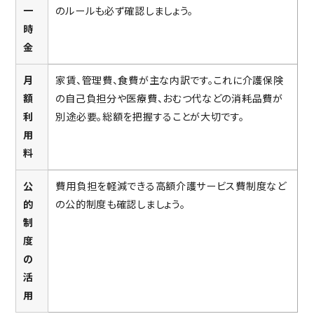
一
のルールも必ず確認しましょう。
時
金
月
家賃、管理費、食費が主な内訳です。これに介護保険
額
の自己負担分や医療費、おむつ代などの消耗品費が
利
別途必要。総額を把握することが大切です。
用
料
公
費用負担を軽減できる高額介護サービス費制度など
的
の公的制度も確認しましょう。
制
度
の
活
用