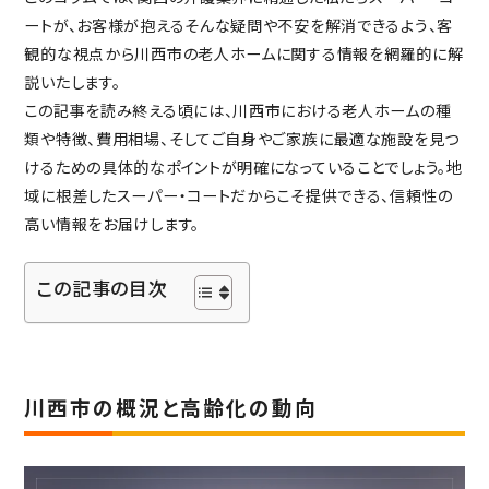
ートが、お客様が抱えるそんな疑問や不安を解消できるよう、客
社会からの評価
観的な視点から川西市の老人ホームに関する情報を網羅的に解
ABOUT SUPERCOURT
説いたします。
スーパー・コートについて
この記事を読み終える頃には、川西市における老人ホームの種
スーパー・コートとは
類や特徴、費用相場、そしてご自身やご家族に最適な施設を見つ
スーパーコートのサービス
けるための具体的なポイントが明確になっていることでしょう。地
域に根差したスーパー・コートだからこそ提供できる、信頼性の
パーキンソン病専門施設とは
高い情報をお届けします。
NEWS・INFORMATION
お知らせ・公開情報
この記事の目次
新着情報
コラム
施設ブログ
建築候補地募集のお知らせ
川西市の概況と高齢化の動向
実務経験証明書発行の
手続きについて