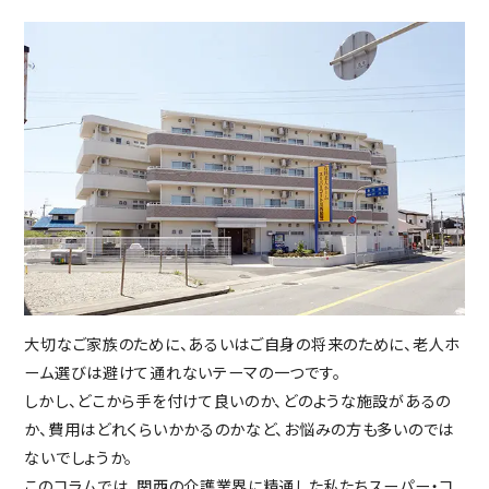
入居の流れ
お客様の声
見学レポート
よくある質問
不動産・相続のサポート（外部サ
ービス）
FEATURE
スーパー・コートの特徴
ホスピタリティ
安心の医療体制
大切なご家族のために、あるいはご自身の将来のために、老人ホ
認知症ケア
ーム選びは避けて通れないテーマの一つです。
リハビリ・トレーニング
しかし、どこから手を付けて良いのか、どのような施設があるの
天然温泉
か、費用はどれくらいかかるのかなど、お悩みの方も多いのでは
おいしい食事・水・空気
ないでしょうか。
イベント・アクティビティ
このコラムでは、関西の介護業界に精通した私たちスーパー・コ