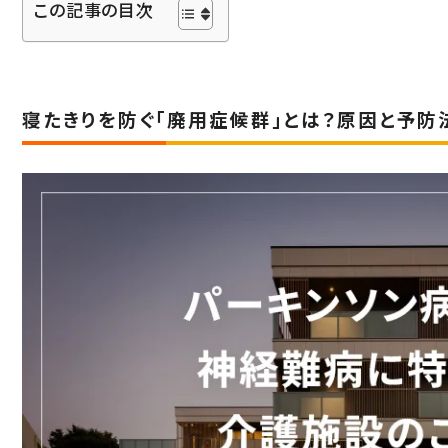
この記事の目次
社会からの評価
ABOUT SUPERCOURT
スーパー・コートについて
寝たきりを防ぐ「廃用症候群」とは？原因と予防
スーパー・コートとは
スーパーコートのサービス
パーキンソン病専門施設とは
NEWS・INFORMATION
お知らせ・公開情報
新着情報
コラム
施設ブログ
建築候補地募集のお知らせ
実務経験証明書発行の
手続きについて