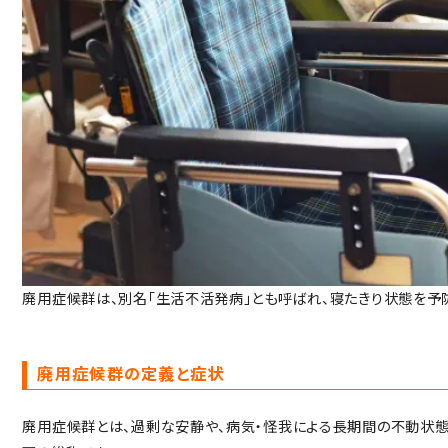
廃用症候群は、別名「生活不活発病」とも呼ばれ、寝たきり状態を予
廃用症候群の定義と症状
廃用症候群とは、過剰な安静や、病気・怪我による長期間の不動状