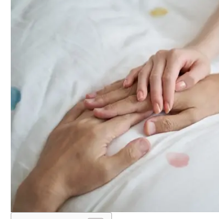
入居の流れ
お客様の声
見学レポート
よくある質問
不動産・相続のサポート（外部サ
ービス）
FEATURE
スーパー・コートの特徴
ホスピタリティ
安心の医療体制
認知症ケア
リハビリ・トレーニング
天然温泉
おいしい食事・水・空気
イベント・アクティビティ