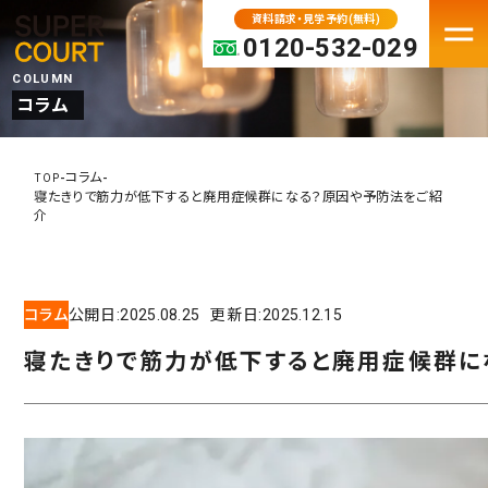
資料請求・見学予約(無料)
0120-532-029
COLUMN
コラム
FACILITY
老人ホーム・介護施設一覧
-
-
コラム
TOP
寝たきりで筋力が低下すると廃用症候群になる？原因や予防法をご紹
パーキンソン病専門施設
介
プレミアムシリーズ
大阪府の老人ホーム・介護施設
コラム
公開日:
2025.08.25
更新日:
2025.12.15
京都の老人ホーム・介護施設
兵庫の老人ホーム・介護施設
寝たきりで筋力が低下すると廃用症候群に
奈良の老人ホーム・介護施設
滋賀の老人ホーム・介護施設
MOVE IN
入居検討中の方へ