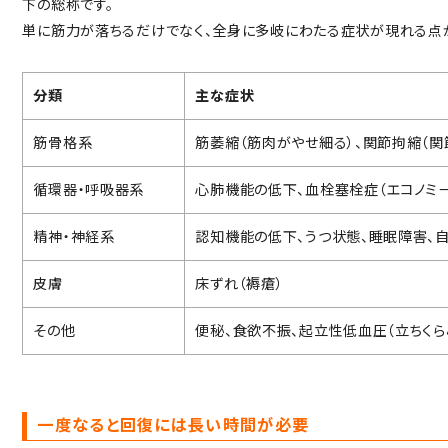
下の総称です。
単に筋力が落ちるだけでなく、全身に多岐にわたる症状が現れる点
分類
主な症状
筋骨格系
筋萎縮（筋肉がやせ細る）、関節拘縮（関
循環器・呼吸器系
心肺機能の低下、血栓塞栓症（エコノミ
精神・神経系
認知機能の低下、うつ状態、睡眠障害、
皮膚
床ずれ（褥瘡）
その他
便秘、食欲不振、起立性低血圧（立ちくら
一度なると回復には長い時間が必要