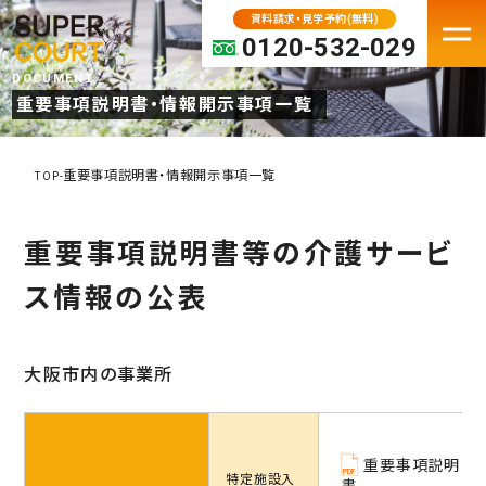
資料請求・見学予約(無料)
0120-532-029
DOCUMENT
重要事項説明書・情報開示事項一覧
FACILITY
老人ホーム・介護施設一覧
重要事項説明書・情報開示事項一覧
TOP
-
パーキンソン病専門施設
重要事項説明書等の介護サービ
プレミアムシリーズ
大阪府の老人ホーム・介護施設
ス情報の公表
京都の老人ホーム・介護施設
兵庫の老人ホーム・介護施設
大阪市内の事業所
奈良の老人ホーム・介護施設
滋賀の老人ホーム・介護施設
MOVE IN
重要事項説明
入居検討中の方へ
特定施設
入