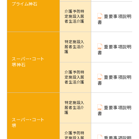
プライム神石
介護予防特
重要事項説明
定施設
入居
者生活介護
書
特定施設
入
重要事項説明
居者生活介
護
書
スーパー・コート
堺神石
介護予防特
重要事項説明
定施設
入居
者生活介護
書
特定施設
入
重要事項説明
居者生活介
護
書
スーパー・コート
堺
介護予防特
重要事項説明
定施設
入居