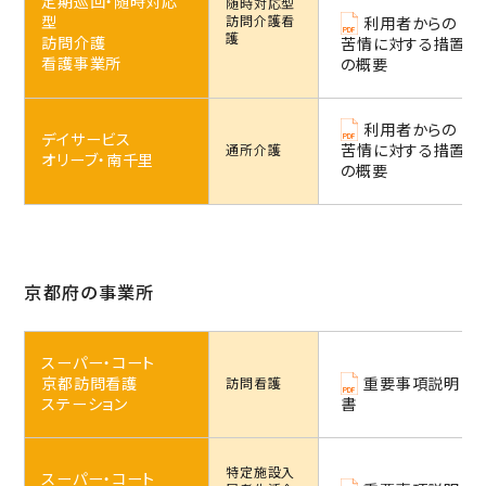
定期巡回・随時対応
随時対応型
型
訪問介護看
利用者からの
護
訪問介護
苦情に対する措置
看護事業所
の概要
利用者からの
デイサービス
苦情に対する措置
通所介護
オリーブ・南千里
の概要
京都府の事業所
スーパー・コート
京都訪問看護
重要事項説明
訪問看護
ステーション
書
特定施設
入
スーパー・コート