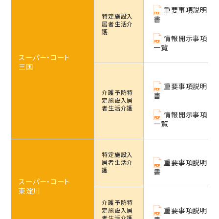
重要事項説明書・
情報開示事項一覧
重要事項説明
特定施設
入
書
プライバシーポリシー
居者生活介
護
情報開示事項
RECRUIT
一覧
採用情報
スーパー・コート
TOP
三国
トップページ
重要事項説明
介護予防特
書
定施設
入居
者生活介護
情報開示事項
一覧
特定施設
入
重要事項説明
居者生活介
護
書
スーパー・コート
東淀川
介護予防特
重要事項説明
定施設
入居
者生活介護