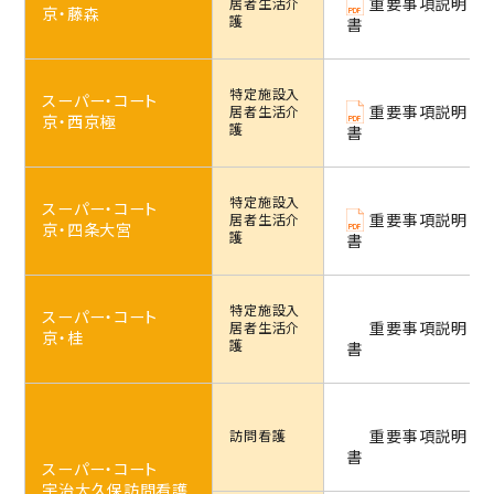
重要事項説明
居者生活介
京・藤森
護
書
特定施設
入
スーパー・コート
重要事項説明
居者生活介
京・西京極
護
書
特定施設
入
スーパー・コート
重要事項説明
居者生活介
京・四条大宮
護
書
特定施設
入
スーパー・コート
重要事項説明
居者生活介
京・桂
護
書
重要事項説明
訪問看護
書
スーパー・コート
宇治大久保訪問看護