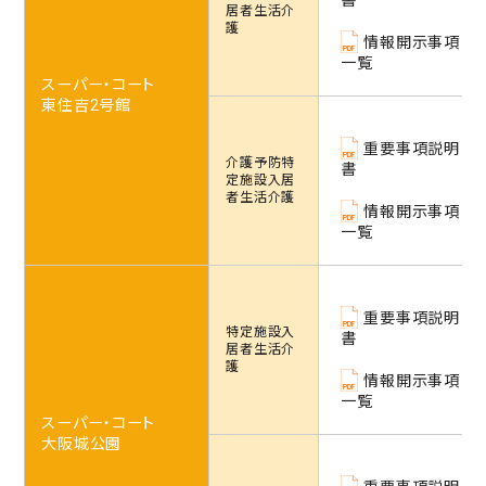
書
居者生活介
入居の流れ
護
情報開示事項
お客様の声
一覧
スーパー・コート
見学レポート
東住吉2号館
よくある質問
重要事項説明
不動産・相続のサポート（外部サ
介護予防特
書
ービス）
定施設
入居
者生活介護
情報開示事項
FEATURE
一覧
スーパー・コートの特徴
ホスピタリティ
安心の医療体制
重要事項説明
特定施設
入
書
認知症ケア
居者生活介
護
リハビリ・トレーニング
情報開示事項
一覧
天然温泉
スーパー・コート
大阪城公園
おいしい食事・水・空気
イベント・アクティビティ