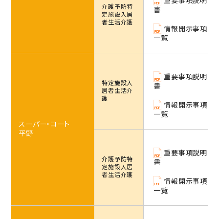
重要事項説明
介護予防特
書
社会からの評価
定施設
入居
者生活介護
情報開示事項
ABOUT SUPERCOURT
一覧
スーパー・コートについて
スーパー・コートとは
スーパーコートのサービス
重要事項説明
特定施設
入
書
パーキンソン病専門施設とは
居者生活介
護
情報開示事項
NEWS・INFORMATION
一覧
お知らせ・公開情報
スーパー・コート
平野
新着情報
コラム
重要事項説明
介護予防特
書
施設ブログ
定施設
入居
者生活介護
建築候補地募集のお知らせ
情報開示事項
一覧
実務経験証明書発行の
手続きについて