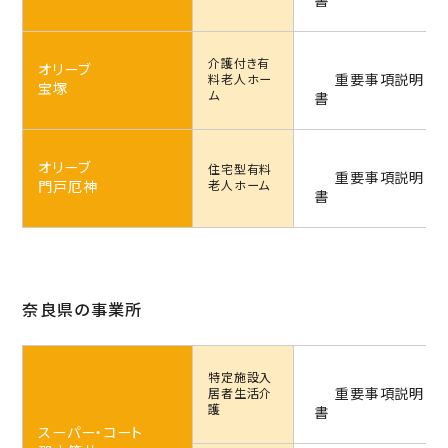
書
介護付き
有
オリーブ
重要事項説明
料老人ホー
宝塚
ム
書
オリーブ
住宅型
有料
重要事項説明
門戸厄神
老人ホーム
書
奈良県の事業所
特定施設
入
重要事項説明
居者生活介
護
書
スーパー・コート