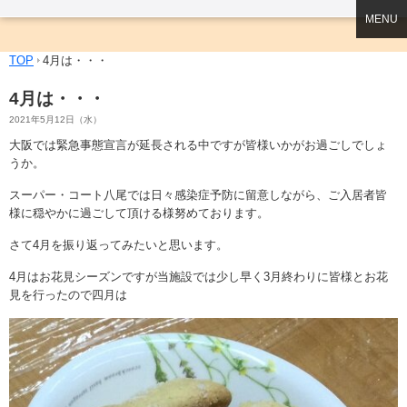
MENU
TOP
4月は・・・
4月は・・・
2021年5月12日（水）
大阪では緊急事態宣言が延長される中ですが皆様いかがお過ごしでしょ
うか。
スーパー・コート八尾では日々感染症予防に留意しながら、ご入居者皆
様に穏やかに過ごして頂ける様努めております。
さて4月を振り返ってみたいと思います。
4月はお花見シーズンですが当施設では少し早く3月終わりに皆様とお花
見を行ったので四月は