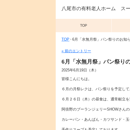
八尾市の有料老人ホーム ス
TOP
TOP
6月「水無月祭」パン祭りのお知
« 前のエントリー
6月「水無月祭」パン祭り
2025年6月19日（木）
皆様こんにちは。
６月の月祭レクは、パン祭りを予定して
６月２６日（木）の昼食は、通常献立を
阿倍野のブーランジェリーSHOWさん
カレーパン・あんぱん・カツサンド・玉子
手作りスープも予定しております。