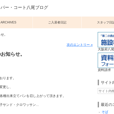
ーパー・コート八尾ブログ
ARCHIVES
ご入居者日記
スタッフ日
らせ。
次のエントリー »
大阪府八尾
のお知らせ。
資料請求
おります。
サイト
変更し、
の各種出来立てパンを召し上がって頂きます。
最近の
サンド・クロワッサン...
そば