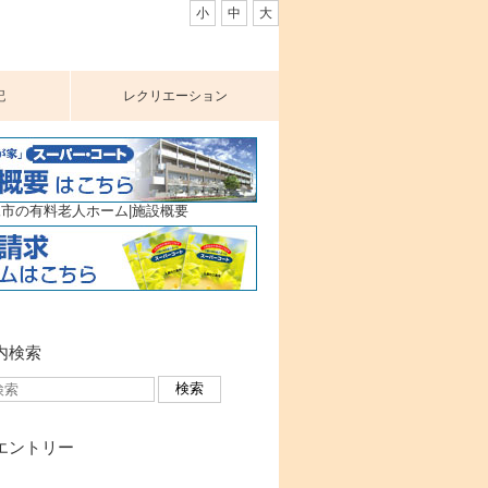
小
中
大
記
レクリエーション
市の有料老人ホーム|施設概要
内検索
エントリー