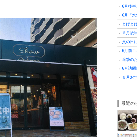
6月後
6月「
とげと
６月後
父の日
6月前
追撃のた
6月訪
６月お
最近の