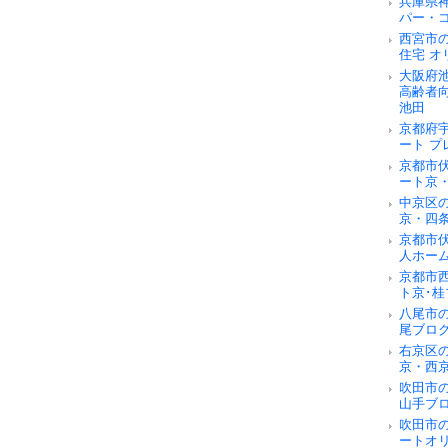
兵庫県
パー・
西宮市
住宅 オ
大阪府
高齢者
池田
京都府
ート 
京都市
ート京
中京区
京・四
京都市
人ホー
京都市
ト京･桂
八尾市
尾ブロ
右京区
京・西
吹田市
山手ブ
吹田市
ートオ