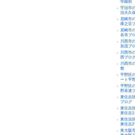
学園前
宇治市
治大久
尼崎市
庫之荘
尼崎市
名寺ブ
川西市
加茂ブ
川西市
西ブロ
川西市
敷
平野区
ート平
平野区
野喜連
東住吉
ブログ
東住吉
東住吉
東住吉
東住吉
東大阪