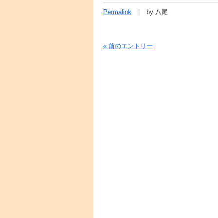
Permalink
by 八尾
« 前のエントリー