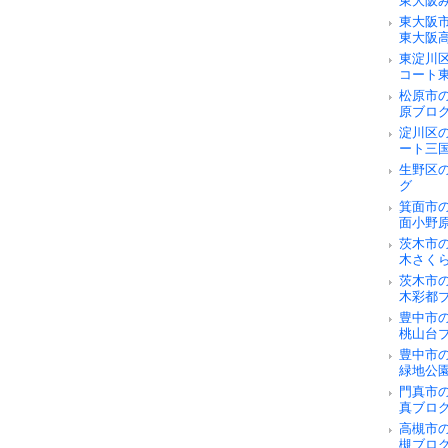
東大阪
東大阪
東大阪
東淀川
コート
松原市
原ブロ
淀川区
ート三
生野区
グ
箕面市
面小野
茨木市
木さく
茨木市
木彩都
豊中市
桃山台
豊中市
緑地公
門真市
真ブロ
高槻市
槻ブロ