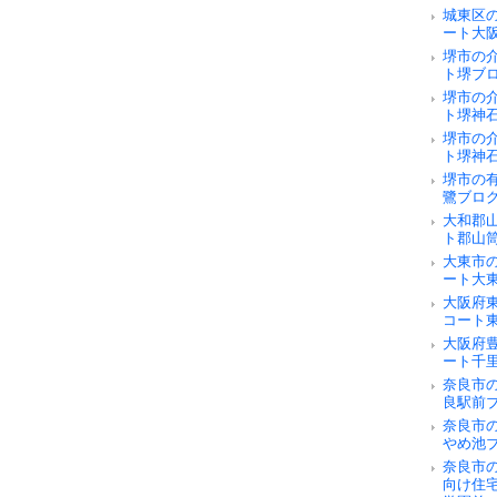
城東区
ート大
堺市の
ト堺ブ
堺市の
ト堺神
堺市の
ト堺神
堺市の
鷺ブロ
大和郡
ト郡山
大東市
ート大
大阪府
コート
大阪府
ート千
奈良市の
良駅前
奈良市
やめ池
奈良市
向け住