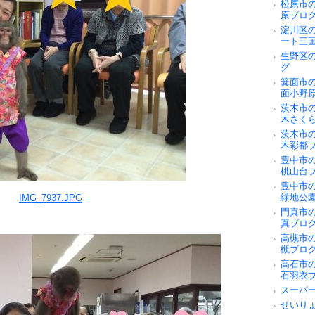
松原市
原ブロ
淀川区
ート三
生野区
グ
箕面市
面小野
茨木市
木さく
茨木市
木彩都
豊中市
桃山台
豊中市
緑地公
門真市
真ブロ
高槻市
槻ブロ
高石市
石羽衣
スーパ
せいり