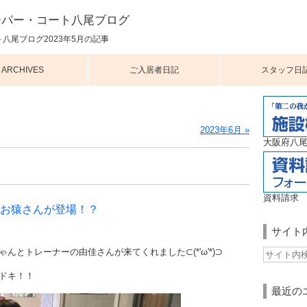
ーパー・コート八尾ブログ
八尾ブログ2023年5月の記事
ARCHIVES
ご入居者日記
スタッフ日
2023年6月 »
大阪府八尾
資料請求
お猿さんが登場！？
サイト
ゃんとトレーナーの由佳さんが来てくれました
⊂
(*'ω'*)
⊃
ドキ！！
最近の