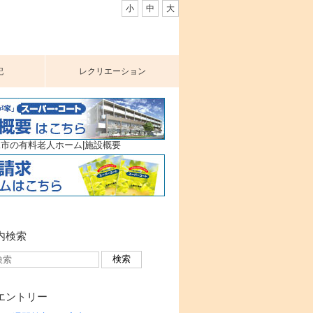
小
中
大
記
レクリエーション
市の有料老人ホーム|施設概要
内検索
エントリー