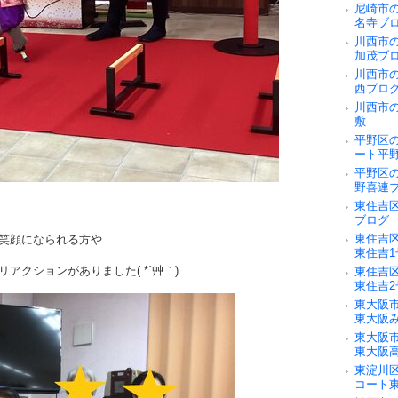
尼崎市
名寺ブ
川西市
加茂ブ
川西市
西ブロ
川西市
敷
平野区
ート平
平野区
野喜連
東住吉
ブログ
東住吉
笑顔になられる方や
東住吉
アクションがありました( *´艸｀)
東住吉
東住吉
東大阪
東大阪
東大阪
東大阪
東淀川
コート