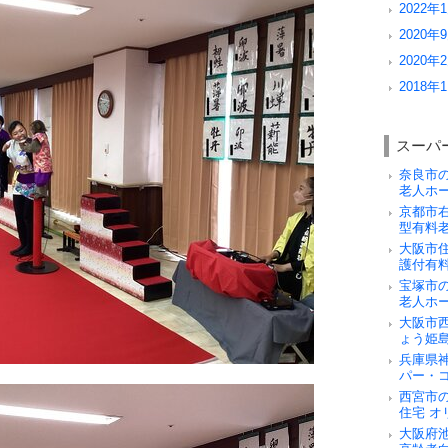
2022年1
2020年9
2020年2
2018年1
スーパ
奈良市
老人ホ
京都市
型有料
大阪市
護付有
宝塚市
老人ホ
大阪市
ょう姫
兵庫県
パー・
西宮市
住宅 オ
大阪府