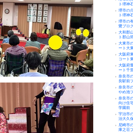
ト堺神
堺市の
ト堺神
堺市の
鷺ブロ
大和郡
ト郡山
大東市
ート大
大阪府
コート
大阪府
ート千
奈良市の
良駅前
奈良市
やめ池
奈良市
向け住
学園前
宇治市
治大久
尼崎市
庫之荘