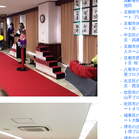
高齢者
池田
京都府
ート 
京都市
ート京
中京区
京・四
京都市
人ホー
京都市
ト京･桂
八尾市
尾ブロ
右京区
京・西
吹田市
山手ブ
吹田市
ートオ
城東区
ート大
堺市の
ト堺ブ
堺市の