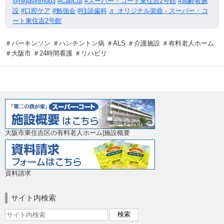
@higasjhmob3
#CapCut
#スーパー・コート東住吉2号館
#高齢者施
設
#口腔ケア
#勉強会
#往診歯科
♬ オリジナル楽曲 - スーパー・コ
ート東住吉2号館
＃パーキンソン ＃ハンチントン病 ＃ALS ＃介護施設 ＃有料老人ホーム
＃大阪市 ＃24時間看護 ＃リハビリ
大阪市東住吉区の有料老人ホーム|施設概要
資料請求
サイト内検索