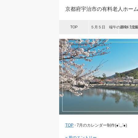
京都府宇治市の有料老人ホーム
TOP
５月５日 端午の節句『兜撮影会
2024.1
TOP
7月のカレンダー制作(●'◡'●)
« 前のエントリー