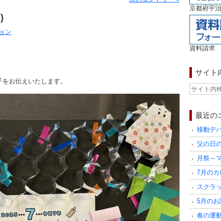
京都府宇治
)
ョン
資料請求
サイト
子をお伝えいたします。
最近の
父の日の
月祭～マ
7月のカレ
スクラッ
5月のお誕
春の運動会～