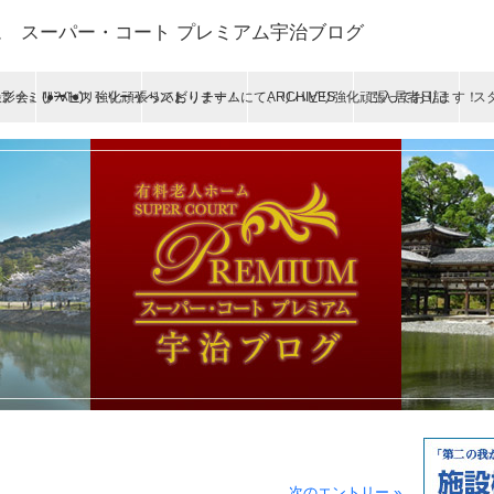
 スーパー・コート プレミアム宇治ブログ
』(●ˇ∀ˇ●)
.28 ファミリーヒストリーイベント
リハビリ強化頑張っております！
リハビリチームにて、リハビリ強化頑張っております！
ARCHIVES
ご入居者日記
ス
次のエントリー »