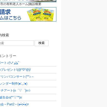
市の有料老人ホーム|施設概要
内検索
エントリー
移動デパート♪(❛ᴗ❛ و(و˚˙
プレゼント\(@^0^@)/
リンバコンサート(^^♪～
ンダー制作(●'◡'●)
チアート(o゜▽゜)o☆
生会o(*°▽°*)o
Part2～(๑•̀o•́๑)۶