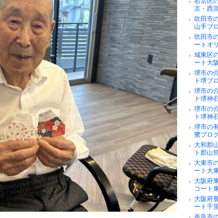
右京区
京・西
吹田市
山手ブ
吹田市
ートオ
城東区
ート大
堺市の
ト堺ブ
堺市の
ト堺神
堺市の
ト堺神
堺市の
鷺ブロ
大和郡
ト郡山
大東市
ート大
大阪府
コート
大阪府
ート千
奈良市の