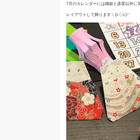
7月のカレンダーには織姫と彦星以外に
レイアウトして飾りますㄟ(≧◇≦)ㄏ