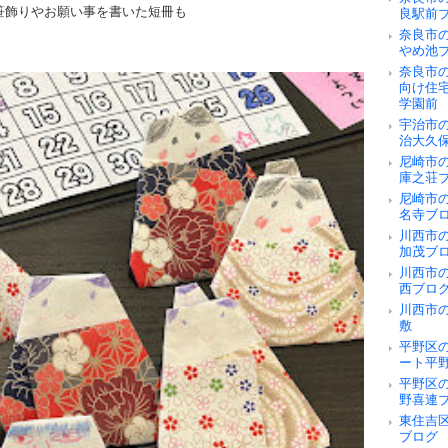
笹飾りやお願い事を書いた短冊も
良駅前
奈良市
やめ池
奈良市
向け住
学園前
宇治市
治大久
尼崎市
庫之荘
尼崎市
名寺ブ
川西市
加茂ブ
川西市
西ブロ
川西市
敷
平野区
ート平
平野区
野喜連
東住吉
ブログ