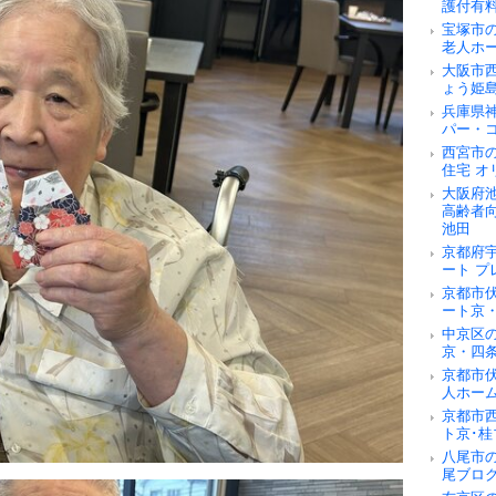
護付有
宝塚市
老人ホ
大阪市
ょう姫
兵庫県
パー・
西宮市
住宅 オ
大阪府
高齢者
池田
京都府
ート 
京都市
ート京
中京区
京・四
京都市
人ホー
京都市
ト京･桂
八尾市
尾ブロ