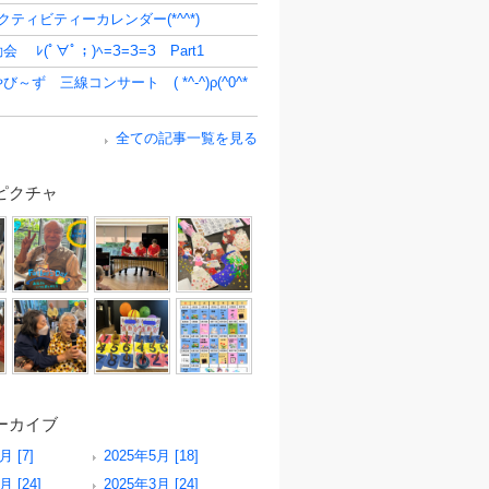
クティビティーカレンダー(*^^*)
 ﾚ(ﾟ∀ﾟ；)ﾍ=З=З=З Part1
～ず 三線コンサート ( *^-^)ρ(^0^*
全ての記事一覧を見る
ピクチャ
ーカイブ
月 [7]
2025年5月 [18]
月 [24]
2025年3月 [24]