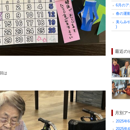
6月のア
春の運動会
美らみやび
)
最近の
今回は
月別ア
2025年6
2025年4