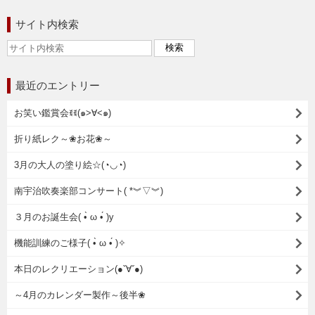
サイト内検索
最近のエントリー
お笑い鑑賞会ꉂꉂ(๑˃∀˂๑)
折り紙レク～❀お花❀～
3月の大人の塗り絵☆(◔◡◔)
南宇治吹奏楽部コンサート( *︾▽︾)
３月のお誕生会( •̀ ω •́ )y
機能訓練のご様子( •̀ ω •́ )✧
本日のレクリエーション(●ˇ∀ˇ●)
～4月のカレンダー製作～後半❀