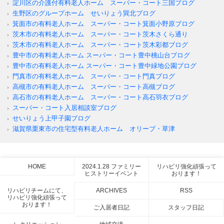
淀川区の介護付有料老人ホーム スーパー・コート三国ブログ
生野区のグループホーム せいりょう巽北ブログ
箕面市の有料老人ホーム スーパー・コート箕面小野原ブログ
茨木市の有料老人ホーム スーパー・コート茨木さくら通り
茨木市の有料老人ホーム スーパー・コート茨木彩都ブログ
豊中市の有料老人ホーム スーパー・コート豊中桃山台ブログ
豊中市の有料老人ホーム スーパー・コート豊中緑地公園ブログ
門真市の有料老人ホーム スーパー・コート門真ブログ
高槻市の有料老人ホーム スーパー・コート高槻ブログ
高石市の有料老人ホーム スーパー・コート高石羽衣ブログ
スーパー・コート入居相談室ブログ
せいりょう上甲子園ブログ
滋賀県栗東市の住宅型有料老人ホーム オリーブ・草津
HOME
2024.1.28 ファミリー
リハビリ強化頑張って
ヒストリーイベント
おります！
リハビリチームにて、
ARCHIVES
RSS
リハビリ強化頑張って
おります！
ご入居者日記
スタッフ日記