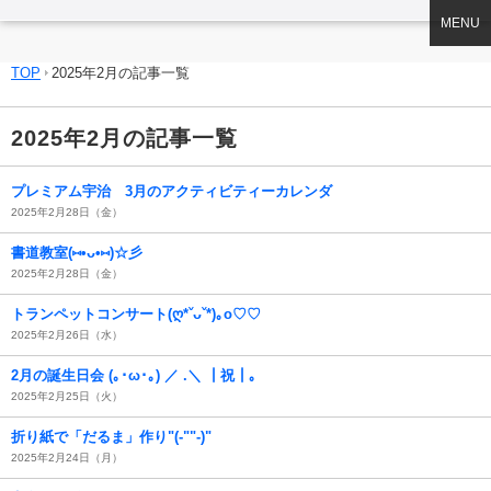
MENU
TOP
2025年2月の記事一覧
2025年2月の記事一覧
プレミアム宇治 3月のアクティビティーカレンダ
2025年2月28日（金）
書道教室(⑅•ᴗ•⑅)☆彡
2025年2月28日（金）
トランペットコンサート(ღ*ˇᴗˇ*)｡o♡♡
2025年2月26日（水）
2月の誕生日会 (｡･ω･｡) ／ .＼ ┃祝┃｡
2025年2月25日（火）
折り紙で「だるま」作り"(-""-)"
2025年2月24日（月）