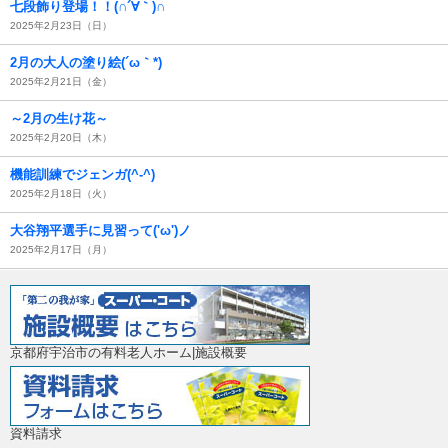
七段飾り登場！！(∩´∀｀)∩
2025年2月23日（日）
2月の大人の塗り絵(´ω｀*)
2025年2月21日（金）
～2月の生け花～
2025年2月20日（木）
機能訓練でジェンガ(^-^)
2025年2月18日（火）
大谷翔平選手に見習って('ω')ノ
2025年2月17日（月）
京都府宇治市の有料老人ホーム|施設概要
資料請求