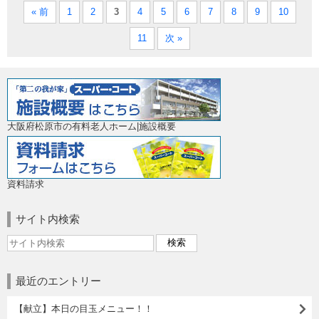
« 前
1
2
3
4
5
6
7
8
9
10
11
次 »
大阪府松原市の有料老人ホーム|施設概要
資料請求
サイト内検索
最近のエントリー
【献立】本日の目玉メニュー！！