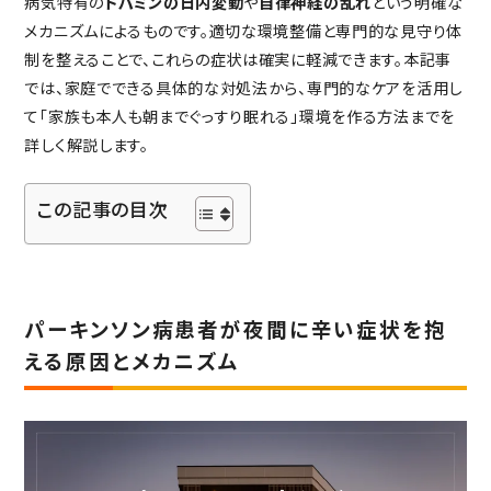
病気特有の
ドパミンの日内変動
や
自律神経の乱れ
という明確な
社会からの評価
メカニズムによるものです。適切な環境整備と専門的な見守り体
制を整えることで、これらの症状は確実に軽減できます。本記事
ABOUT SUPERCOURT
では、家庭でできる具体的な対処法から、専門的なケアを活用し
スーパー・コートについて
て「家族も本人も朝までぐっすり眠れる」環境を作る方法までを
スーパー・コートとは
詳しく解説します。
スーパーコートのサービス
パーキンソン病専門施設とは
この記事の目次
NEWS・INFORMATION
お知らせ・公開情報
新着情報
パーキンソン病患者が夜間に辛い症状を抱
コラム
える原因とメカニズム
施設ブログ
建築候補地募集のお知らせ
実務経験証明書発行の
手続きについて