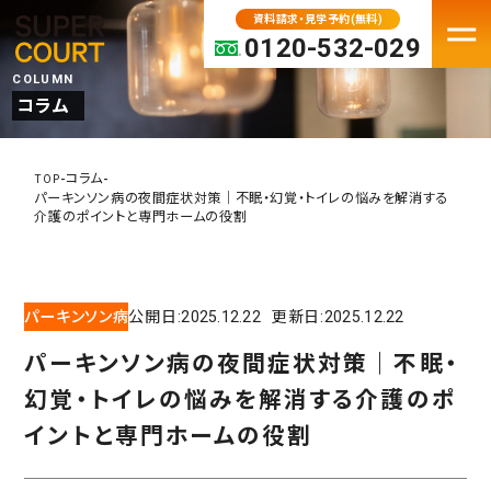
資料請求・見学予約(無料)
0120-532-029
COLUMN
コラム
FACILITY
老人ホーム・介護施設一覧
-
-
コラム
TOP
パーキンソン病の夜間症状対策｜不眠・幻覚・トイレの悩みを解消する
パーキンソン病専門施設
介護のポイントと専門ホームの役割
プレミアムシリーズ
大阪府の老人ホーム・介護施設
パーキンソン病
公開日:
2025.12.22
更新日:
2025.12.22
京都の老人ホーム・介護施設
兵庫の老人ホーム・介護施設
パーキンソン病の夜間症状対策｜不眠・
奈良の老人ホーム・介護施設
幻覚・トイレの悩みを解消する介護のポ
滋賀の老人ホーム・介護施設
イントと専門ホームの役割
MOVE IN
入居検討中の方へ