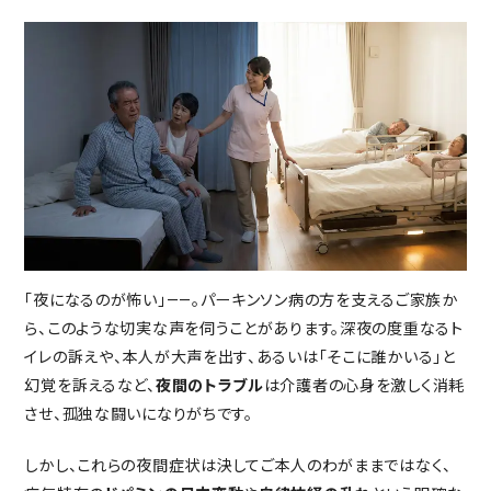
入居の流れ
お客様の声
見学レポート
よくある質問
不動産・相続のサポート（外部サ
ービス）
FEATURE
スーパー・コートの特徴
ホスピタリティ
「夜になるのが怖い」——。パーキンソン病の方を支えるご家族か
安心の医療体制
ら、このような切実な声を伺うことがあります。深夜の度重なるト
認知症ケア
イレの訴えや、本人が大声を出す、あるいは「そこに誰かいる」と
リハビリ・トレーニング
幻覚を訴えるなど、
夜間のトラブル
は介護者の心身を激しく消耗
させ、孤独な闘いになりがちです。
天然温泉
おいしい食事・水・空気
しかし、これらの夜間症状は決してご本人のわがままではなく、
イベント・アクティビティ