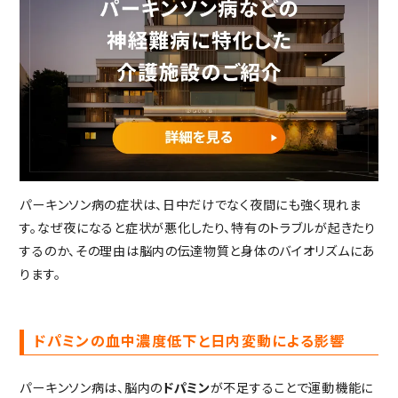
重要事項説明書・
情報開示事項一覧
プライバシーポリシー
RECRUIT
採用情報
TOP
トップページ
パーキンソン病の症状は、日中だけでなく夜間にも強く現れま
す。なぜ夜になると症状が悪化したり、特有のトラブルが起きたり
するのか、その理由は脳内の伝達物質と身体のバイオリズムにあ
ります。
ドパミンの血中濃度低下と日内変動による影響
パーキンソン病は、脳内の
ドパミン
が不足することで運動機能に