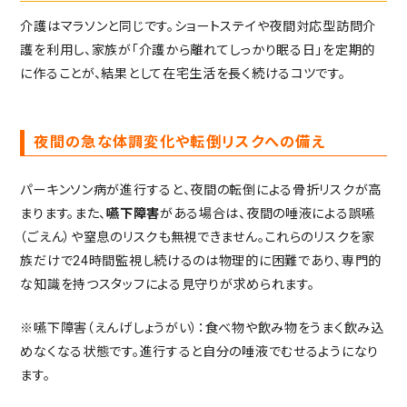
介護はマラソンと同じです。ショートステイや夜間対応型訪問介
護を利用し、家族が「介護から離れてしっかり眠る日」を定期的
に作ることが、結果として在宅生活を長く続けるコツです。
夜間の急な体調変化や転倒リスクへの備え
パーキンソン病が進行すると、夜間の転倒による骨折リスクが高
まります。また、
嚥下障害
がある場合は、夜間の唾液による誤嚥
（ごえん）や窒息のリスクも無視できません。これらのリスクを家
族だけで24時間監視し続けるのは物理的に困難であり、専門的
な知識を持つスタッフによる見守りが求められます。
※嚥下障害（えんげしょうがい）：食べ物や飲み物をうまく飲み込
めなくなる状態です。進行すると自分の唾液でむせるようになり
ます。