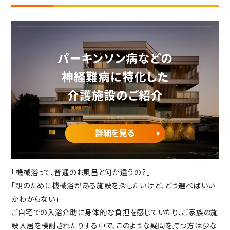
社会からの評価
ABOUT SUPERCOURT
スーパー・コートについて
スーパー・コートとは
スーパーコートのサービス
パーキンソン病専門施設とは
NEWS・INFORMATION
お知らせ・公開情報
新着情報
コラム
「機械浴って、普通のお風呂と何が違うの？」
施設ブログ
「親のために機械浴がある施設を探したいけど、どう選べばいい
建築候補地募集のお知らせ
かわからない」
実務経験証明書発行の
ご自宅での入浴介助に身体的な負担を感じていたり、ご家族の施
手続きについて
設入居を検討されたりする中で、このような疑問を持つ方は少な