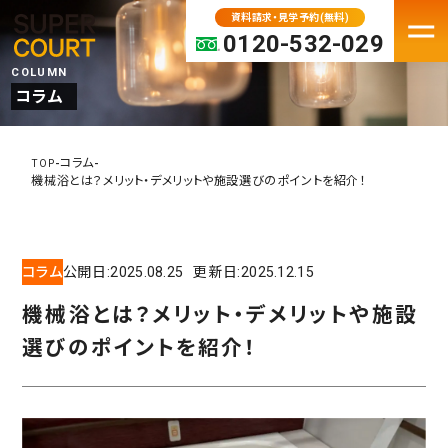
資料請求・見学予約(無料)
0120-532-029
COLUMN
コラム
FACILITY
老人ホーム・介護施設一覧
-
-
コラム
TOP
機械浴とは？メリット・デメリットや施設選びのポイントを紹介！
パーキンソン病専門施設
プレミアムシリーズ
大阪府の老人ホーム・介護施設
コラム
公開日:
2025.08.25
更新日:
2025.12.15
京都の老人ホーム・介護施設
機械浴とは？メリット・デメリットや施設
兵庫の老人ホーム・介護施設
選びのポイントを紹介！
奈良の老人ホーム・介護施設
滋賀の老人ホーム・介護施設
MOVE IN
入居検討中の方へ