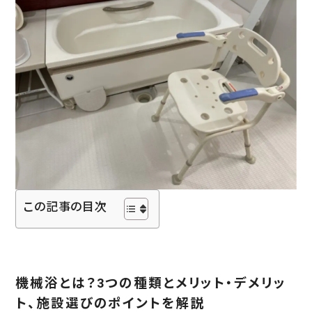
入居の流れ
お客様の声
見学レポート
よくある質問
不動産・相続のサポート（外部サ
ービス）
FEATURE
スーパー・コートの特徴
ホスピタリティ
安心の医療体制
この記事の目次
認知症ケア
リハビリ・トレーニング
天然温泉
機械浴とは？3つの種類とメリット・デメリッ
おいしい食事・水・空気
ト、施設選びのポイントを解説
イベント・アクティビティ