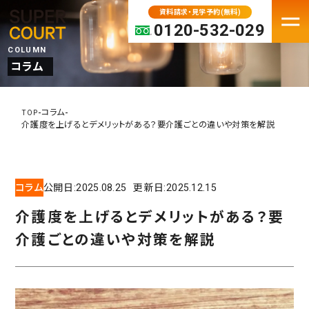
資料請求・見学予約(無料)
0120-532-029
COLUMN
コラム
FACILITY
老人ホーム・介護施設一覧
-
-
コラム
TOP
介護度を上げるとデメリットがある？要介護ごとの違いや対策を解説
パーキンソン病専門施設
プレミアムシリーズ
大阪府の老人ホーム・介護施設
コラム
公開日:
2025.08.25
更新日:
2025.12.15
京都の老人ホーム・介護施設
介護度を上げるとデメリットがある？要
兵庫の老人ホーム・介護施設
介護ごとの違いや対策を解説
奈良の老人ホーム・介護施設
滋賀の老人ホーム・介護施設
MOVE IN
入居検討中の方へ