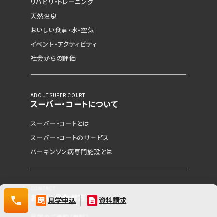
リハビリ・トレーニング
資料請求（無料）
天然温泉
相談・空室確認など
おいしい食事・水・空気
イベント・アクティビティ
社会からの評価
ABOUT SUPER COURT
スーパー・コートについて
スーパー・コートとは
0120-532-029
スーパー・コートのサービス
パーキンソン病専門施設とは
CONTACT
0120-
お問い合わせ方法
見学申込
資料請求
532-