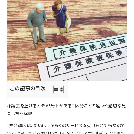
入居の流れ
お客様の声
見学レポート
よくある質問
不動産・相続のサポート（外部サ
ービス）
FEATURE
スーパー・コートの特徴
ホスピタリティ
安心の医療体制
この記事の目次
認知症ケア
リハビリ・トレーニング
介護度を上げるとデメリットがある？区分ごとの違いや適切な見
直し方を解説
天然温泉
おいしい食事・水・空気
「要介護度は、高いほうが多くのサービスを受けられて得なので
イベント・アクティビティ
は？」と考えている方はいませんか。実は、必ずしもそうとは限り