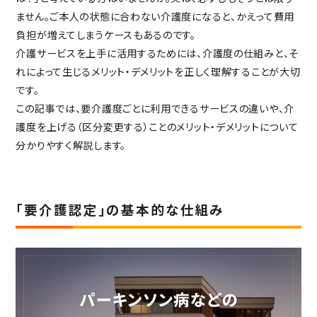
ません。ご本人の状態に合わない介護度になると、かえって費用
社会からの評価
負担が増えてしまうケースもあるのです。
ABOUT SUPERCOURT
介護サービスを上手に活用するためには、介護度の仕組みと、そ
スーパー・コートについて
れによって生じるメリット・デメリットを正しく理解することが大切
スーパー・コートとは
です。
スーパーコートのサービス
この記事では、要介護度ごとに利用できるサービスの違いや、介
護度を上げる（区分変更する）ことのメリット・デメリットについて
パーキンソン病専門施設とは
分かりやすく解説します。
NEWS・INFORMATION
お知らせ・公開情報
新着情報
「要介護認定」の基本的な仕組み
コラム
施設ブログ
建築候補地募集のお知らせ
実務経験証明書発行の
手続きについて