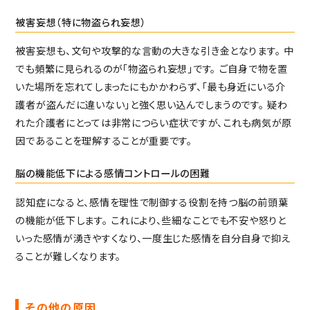
被害妄想（特に物盗られ妄想）
被害妄想も、文句や攻撃的な言動の大きな引き金となります。
中
でも頻繁に見られるのが「物盗られ妄想」です。
ご自身で物を置
いた場所を忘れてしまったにもかかわらず、「最も身近にいる介
護者が盗んだに違いない」と強く思い込んでしまうのです。
疑わ
れた介護者にとっては非常につらい症状ですが、これも病気が原
因であることを理解することが重要です。
脳の機能低下による感情コントロールの困難
認知症になると、感情を理性で制御する役割を持つ脳の前頭葉
の機能が低下します。
これにより、些細なことでも不安や怒りと
いった感情が湧きやすくなり、一度生じた感情を自分自身で抑え
ることが難しくなります。
その他の原因