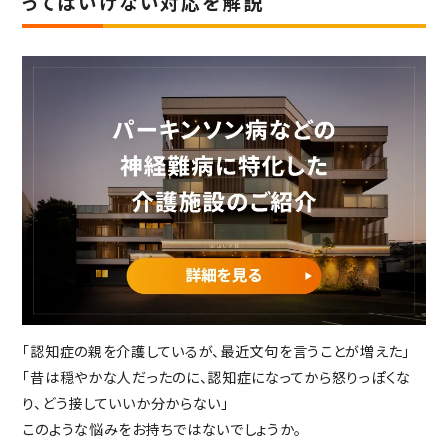
ってはいけない対応を解説
社会からの評価
ABOUT SUPERCOURT
スーパー・コートについて
スーパー・コートとは
スーパーコートのサービス
パーキンソン病専門施設とは
NEWS・INFORMATION
お知らせ・公開情報
新着情報
コラム
施設ブログ
「認知症の親を介護しているが、最近文句を言うことが増えた」
建築候補地募集のお知らせ
「昔は穏やかな人だったのに、認知症になってから怒りっぽくな
実務経験証明書発行の
り、どう接していいか分からない」
手続きについて
このような悩みをお持ちではないでしょうか。