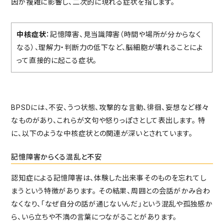
因が複雑に影響し、二次的に現れる症状を指します。
中核症状
：記憶障害、見当識障害（時間や場所が分からなく
なる）、理解力・判断力の低下など、脳細胞が壊れることによ
って直接的に起こる症状。
BPSDには、不安、うつ状態、攻撃的な言動、徘徊、妄想など様々
なものがあり、これらが文句や怒りっぽさとして表出します。
特
に、以下のような中核症状との関連が深いとされています。
記憶障害からくる混乱と不安
認知症による記憶障害は、体験した出来事そのものを忘れてし
まうという特徴があります。
その結果、周囲との会話がかみ合わ
なくなり、「なぜ自分の話が通じないんだ」という混乱や孤独感か
ら、いら立ちや不満の言葉につながることがあります。