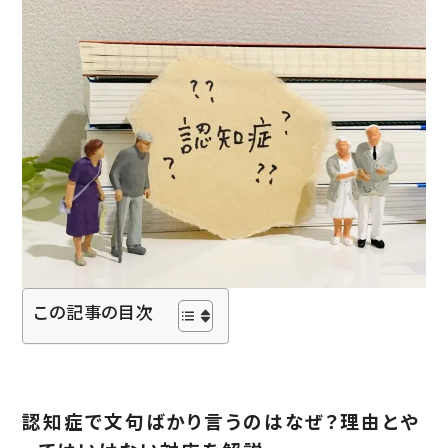
入居の流れ
お客様の声
見学レポート
よくある質問
不動産・相続のサポート（外部サ
ービス）
FEATURE
スーパー・コートの特徴
ホスピタリティ
安心の医療体制
この記事の目次
認知症ケア
リハビリ・トレーニング
天然温泉
おいしい食事・水・空気
認知症で文句ばかり言うのはなぜ？理由とや
イベント・アクティビティ