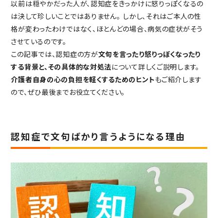
重要事項説明書・
以前は穏やかだった人が、認知症をきっかけに怒りっぽくなるの
情報開示事項一覧
は決して珍しいことではありません。
しかし、それはご本人の性
プライバシーポリシー
格が変わったわけではなく、ほとんどの場合、病気の症状がそう
させているのです。
RECRUIT
採用情報
この記事では、認知症の方が
文句を言ったり怒りっぽくなったり
TOP
する背景と、その具体的な対処法
について詳しくご説明します。
トップページ
介護者自身の心の負担を軽くするためのヒント
もご紹介します
ので、ぜひ最後までお役立てください。
認知症で文句ばかり言うようになる理由