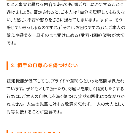
たとえ事実と異なる内容であっても、頭ごなしに否定することは
避けましょう。
否定されると、ご本人は「自分を理解してもらえな
い」と感じ、不安や怒りをさらに強めてしまいます。
まずは「そう
感じていらっしゃるのですね」「それはお困りですね」と、ご本人の
訴えや感情を一旦そのまま受け止める（受容・傾聴）姿勢が大切
です。
2. 相手の自尊心を傷つけない
認知機能が低下しても、プライドや羞恥心といった感情は保たれ
ています。
子どもとして扱ったり、間違いを厳しく指摘したりする
行為は、ご本人の自尊心を深く傷つけ、症状の悪化につながりか
ねません。
人生の先輩に対する敬意を忘れず、一人の大人として
対等に接することが重要です。