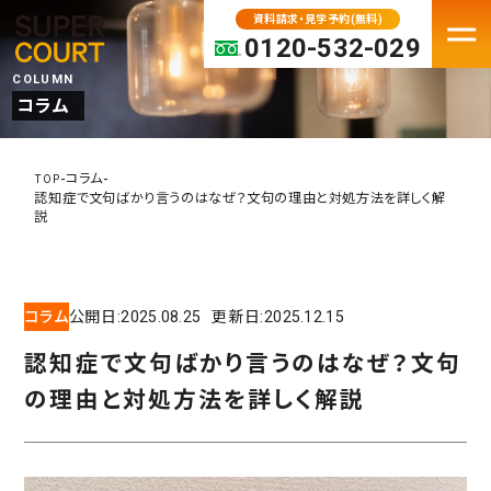
資料請求・見学予約(無料)
0120-532-029
COLUMN
コラム
FACILITY
老人ホーム・介護施設一覧
-
-
コラム
TOP
認知症で文句ばかり言うのはなぜ？文句の理由と対処方法を詳しく解
パーキンソン病専門施設
説
プレミアムシリーズ
大阪府の老人ホーム・介護施設
コラム
公開日:
2025.08.25
更新日:
2025.12.15
京都の老人ホーム・介護施設
兵庫の老人ホーム・介護施設
認知症で文句ばかり言うのはなぜ？文句
奈良の老人ホーム・介護施設
の理由と対処方法を詳しく解説
滋賀の老人ホーム・介護施設
MOVE IN
入居検討中の方へ