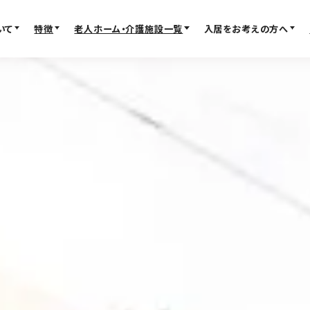
いて
特徴
老人ホーム・介護施設一覧
入居をお考えの方へ
FACILITY
MOVE IN
老人ホーム・介護施設一
入居検討
覧
入居の流れ
パーキンソン病専門施設
お客様の声
プレミアムシリーズ
見学レポー
大阪府の老人ホーム・介護施設
よくある質
京都の老人ホーム・介護施設
不動産・相
ービス）
兵庫の老人ホーム・介護施設
奈良の老人ホーム・介護施設
滋賀の老人ホーム・介護施設
FEATURE
ABOUT SUPER