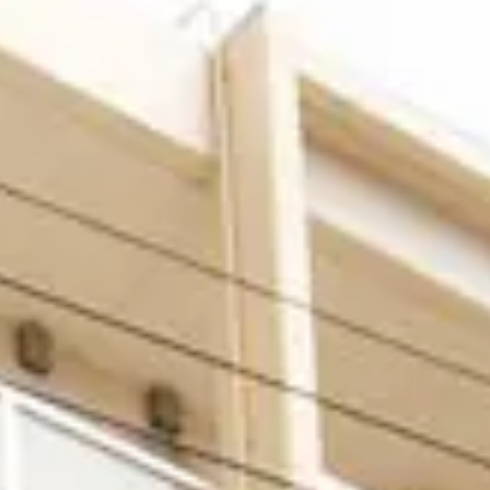
スーパー・コートの特徴
スーパー
ホスピタリティ
スーパー・
安心の医療体制
スーパーコ
認知症ケア
パーキンソ
リハビリ・トレーニング
天然温泉
おいしい食事・水・空気
イベント・アクティビティ
社会からの評価
NEWS・INFORMATION
RECRUIT
お知らせ・公開情報
採用情報
TOP
新着情報
トップペ
コラム
施設ブログ
建築候補地募集のお知らせ