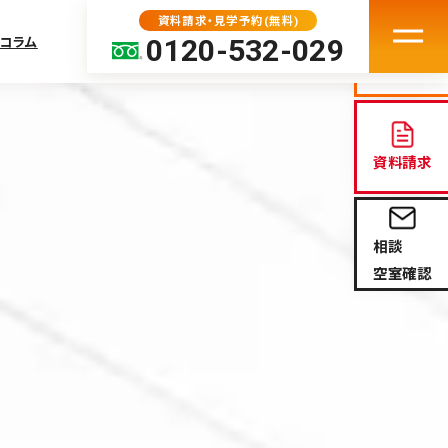
資料請求・見学予約(無料)
0120-532-029
コラム
見学予約
資料請求
中の方へ
相談
ト
空室確認
問
続のサポート（外部サ
COURT