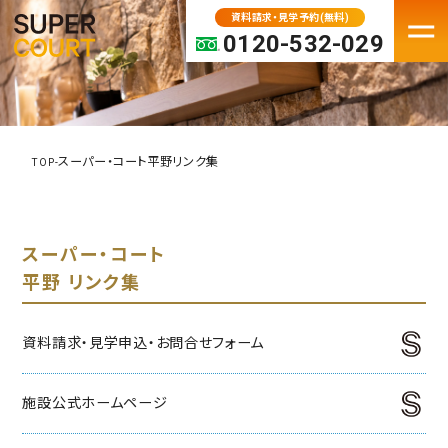
資料請求・見学予約(無料)
0120-532-029
FACILITY
老人ホーム・介護施設一覧
スーパー・コート平野リンク集
TOP
-
パーキンソン病専門施設
プレミアムシリーズ
スーパー・コート
大阪府の老人ホーム・介護施設
平野 リンク集
京都の老人ホーム・介護施設
兵庫の老人ホーム・介護施設
資料請求・見学申込・お問合せフォーム
奈良の老人ホーム・介護施設
滋賀の老人ホーム・介護施設
施設公式ホームページ
MOVE IN
入居検討中の方へ