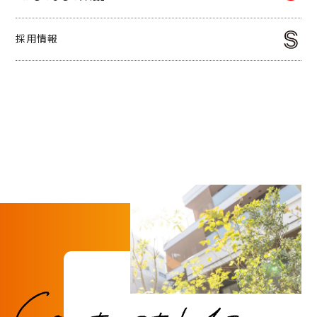
社会からの評価
採用情報
ABOUT SUPERCOURT
スーパー・コートについて
スーパー・コートとは
スーパーコートのサービス
パーキンソン病専門施設とは
NEWS・INFORMATION
お知らせ・公開情報
新着情報
コラム
施設ブログ
建築候補地募集のお知らせ
実務経験証明書発行の
手続きについて