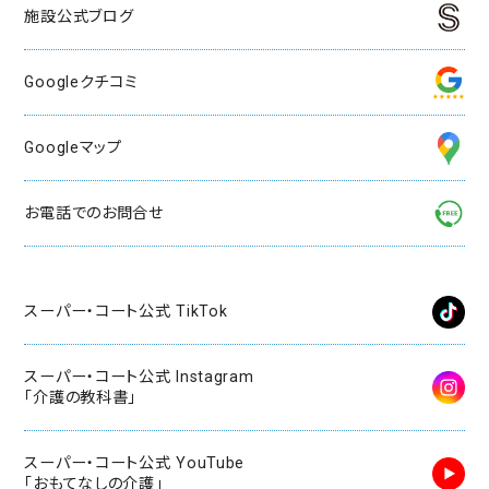
施設公式ブログ
入居の流れ
お客様の声
Googleクチコミ
見学レポート
よくある質問
Googleマップ
不動産・相続のサポート（外部サ
ービス）
お電話でのお問合せ
FEATURE
スーパー・コートの特徴
ホスピタリティ
スーパー・コート公式 TikTok
安心の医療体制
認知症ケア
スーパー・コート公式 Instagram
リハビリ・トレーニング
「介護の教科書」
天然温泉
おいしい食事・水・空気
スーパー・コート公式 YouTube
「おもてなしの介護」
イベント・アクティビティ