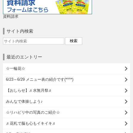
資料請求
サイト内検索
最近のエントリー
☆一輪花☆
6/23～6/29 メニュー表の紹介です(*^^*)
【おしらせ】♬水無月祭♬
みんなで体操しよう♪
☆リハビリ中の写真のご紹介☆
♬花札で脳も心もイキイキ♬