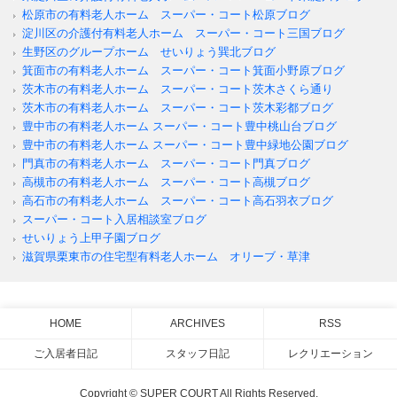
松原市の有料老人ホーム スーパー・コート松原ブログ
淀川区の介護付有料老人ホーム スーパー・コート三国ブログ
生野区のグループホーム せいりょう巽北ブログ
箕面市の有料老人ホーム スーパー・コート箕面小野原ブログ
茨木市の有料老人ホーム スーパー・コート茨木さくら通り
茨木市の有料老人ホーム スーパー・コート茨木彩都ブログ
豊中市の有料老人ホーム スーパー・コート豊中桃山台ブログ
豊中市の有料老人ホーム スーパー・コート豊中緑地公園ブログ
門真市の有料老人ホーム スーパー・コート門真ブログ
高槻市の有料老人ホーム スーパー・コート高槻ブログ
高石市の有料老人ホーム スーパー・コート高石羽衣ブログ
スーパー・コート入居相談室ブログ
せいりょう上甲子園ブログ
滋賀県栗東市の住宅型有料老人ホーム オリーブ・草津
HOME
ARCHIVES
RSS
ご入居者日記
スタッフ日記
レクリエーション
Copyright © SUPER COURT All Rights Reserved.