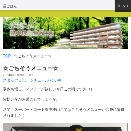
昼ごはん
MENU
TOP
☆ごちそうメニュー☆
☆ごちそうメニュー☆
2023年12月28日（木）
スタッフ日記
シチュー
,
パン
,
牛
寒さも増し、マフラーが欲しい今日この頃です(>_<)
皆様いかがお過ごしでしょうか。
さて、スーパー・コート豊中桃山台ではごちそうメニューがお昼に提供
されました！