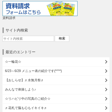
資料請求
サイト内検索
最近のエントリー
☆一輪花☆
6/23～6/29 メニュー表の紹介です(*^^*)
【おしらせ】♬水無月祭♬
みんなで体操しよう♪
☆リハビリ中の写真のご紹介☆
♬花札で脳も心もイキイキ♬