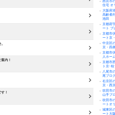
西宮市
住宅 オ
大阪府
高齢者
池田
京都府
ート 
京都市
ート京
中京区
せ。
京・四
京都市
人ホー
ご案内！
京都市
ト京･桂
八尾市
尾ブロ
右京区
京・西
吹田市
です！
山手ブ
吹田市
ートオ
！
城東区
ート大