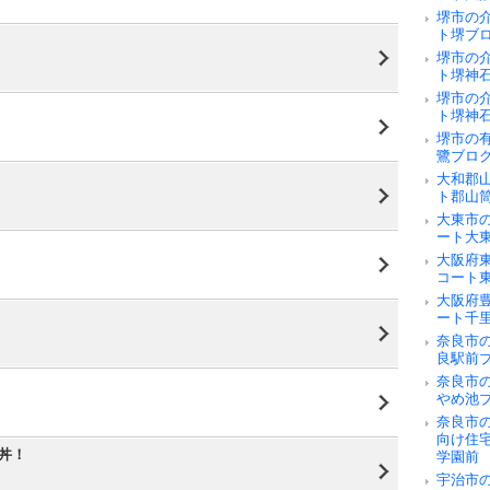
堺市の
ト堺ブ
堺市の
ト堺神
堺市の
ト堺神
堺市の
鷺ブロ
大和郡
ト郡山
大東市
ート大
大阪府
コート
大阪府
ート千
奈良市の
良駅前
奈良市
やめ池
奈良市
向け住
丼！
学園前
宇治市