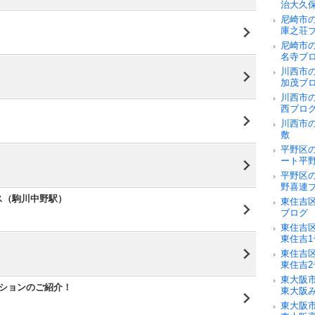
治大久
尼崎市
庫之荘
尼崎市
名寺ブ
川西市
加茂ブ
川西市
西ブロ
川西市
敷
平野区
ート平
平野区
野喜連
ス（駒川中野駅）
東住吉
ブログ
東住吉
東住吉
東住吉
東住吉
東大阪
ーションのご紹介！
東大阪
東大阪