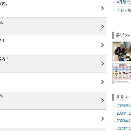
4月後
案内。
４月～
内。
最近の
せ！
案内！
！
内。
月別ア
2024年4
2024年2
2023年1
2023年1