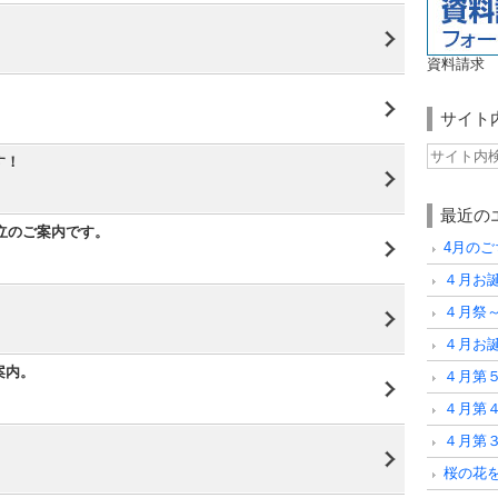
資料請求
サイト
す！
最近の
献立のご案内です。
4月の
４月お
４月祭
４月お
案内。
４月第
４月第
４月第
！
桜の花