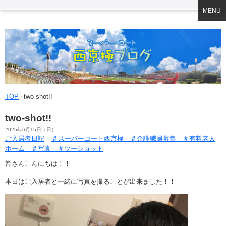
MENU
TOP
two-shot!!
two-shot!!
2025年6月15日（日）
ご入居者日記
＃スーパーコート西京極 ＃介護職員募集 ＃有料老人
ホーム ＃写真 ＃ツーショット
皆さんこんにちは！！
本日はご入居者と一緒に写真を撮ることが出来ました！！