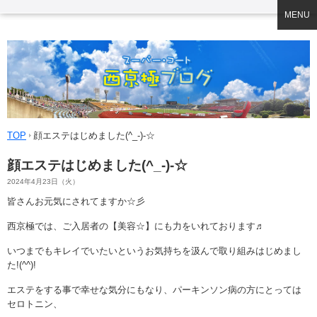
MENU
TOP
顔エステはじめました(^_-)-☆
顔エステはじめました(^_-)-☆
2024年4月23日（火）
皆さんお元気にされてますか☆彡
西京極では、ご入居者の【美容☆】にも力をいれております♬
いつまでもキレイでいたいというお気持ちを汲んで取り組みはじめまし
た!(^^)!
エステをする事で幸せな気分にもなり、パーキンソン病の方にとっては
セロトニン、