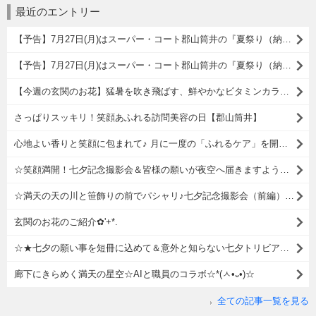
最近のエントリー
【予告】7月27日(月)はスーパー・コート郡山筒井の『夏祭り（納涼祭）』です！
【予告】7月27日(月)はスーパー・コート郡山筒井の『夏祭り（納涼祭）』です！
【今週の玄関のお花】猛暑を吹き飛ばす、鮮やかなビタミンカラーの共演♪
さっぱりスッキリ！笑顔あふれる訪問美容の日【郡山筒井】
心地よい香りと笑顔に包まれて♪ 月に一度の「ふれるケア」を開催しました！【スーパー・コート郡山筒井】
☆笑顔満開！七夕記念撮影会＆皆様の願いが夜空へ届きますように（後編）☆【スーパー・コート郡山筒井】
☆満天の天の川と笹飾りの前でパシャリ♪七夕記念撮影会（前編）☆【スーパー・コート郡山筒井】
玄関のお花のご紹介✿'+*.
☆★七夕の願い事を短冊に込めて＆意外と知らない七夕トリビア★☆【スーパー・コート郡山筒井】
廊下にきらめく満天の星空☆AIと職員のコラボ☆*(ㅅ•᎑•)☆
全ての記事一覧を見る