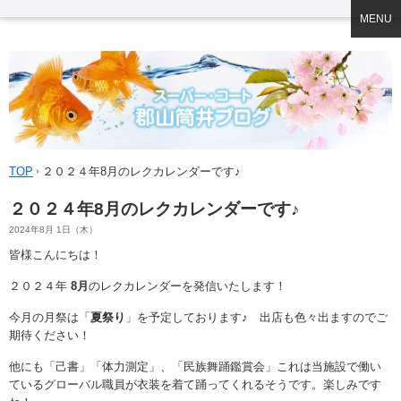
MENU
TOP
２０２４年8月のレクカレンダーです♪
２０２４年8月のレクカレンダーです♪
2024年8月 1日（木）
皆様こんにちは！
２０２４年
8
月
のレクカレンダーを発信いたします！
今月の月祭は「
夏祭り
」を予定しております♪ 出店も色々出ますのでご
期待ください！
他にも「己書」「体力測定」、「民族舞踊鑑賞会」これは当施設で働い
ているグローバル職員が衣装を着て踊ってくれるそうです。楽しみです