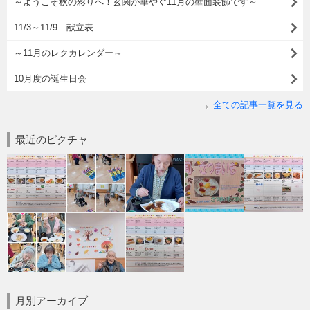
～ようこそ秋の彩りへ！玄関が華やぐ11月の壁面装飾です～
11/3～11/9 献立表
～11月のレクカレンダー～
10月度の誕生日会
全ての記事一覧を見る
最近のピクチャ
月別アーカイブ