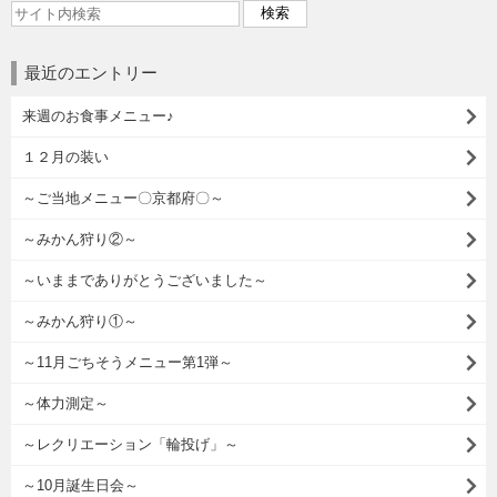
最近のエントリー
来週のお食事メニュー♪
１２月の装い
～ご当地メニュー〇京都府〇～
～みかん狩り②～
～いままでありがとうございました～
～みかん狩り①～
～11月ごちそうメニュー第1弾～
～体力測定～
～レクリエーション「輪投げ」～
～10月誕生日会～