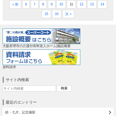
« 前
6
7
8
9
10
11
12
13
14
15
16
次 »
大阪府堺市の介護付有料老人ホーム|施設概要
資料請求
サイト内検索
最近のエントリー
続・七夕。記念撮影