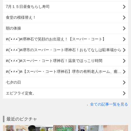
7月１５日昼食ちらし寿司
食堂の模様替え！
朝の体操
ฅ(`•ᆺ•´)ฅ堺神石で笑顔のお出迎え！【スーパー・コート】
ฅ(`•ᆺ•´)ฅ堺市のスーパー・コート堺神石！おもてなしは駐車場から
ฅ(`•ᆺ•´)ฅスーパー・コート堺神石！温泉でほっこり時間
ฅ(`•ᆺ•´)ฅ【スーパー・コート堺神石】堺市の有料老人ホーム、癒やしの時間で心も体もリフレッシュ♪
七夕の日
エビフライ定食。
全ての記事一覧を見る
最近のピクチャ