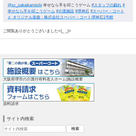
@sc_sakaikamiishi
幸せなら手を叩こうゲーム
#スタッフの戯れ
#
幸せなら手を叩こうゲーム
#介護施設
#堺神石
#スーパー・コート
♬ オリジナル楽曲 - 株式会社スーパー・コート堺神石1号館
ご閲覧ありがとうございました<(_ _)>
大阪府堺市の介護付有料老人ホーム|施設概要
資料請求
サイト内検索