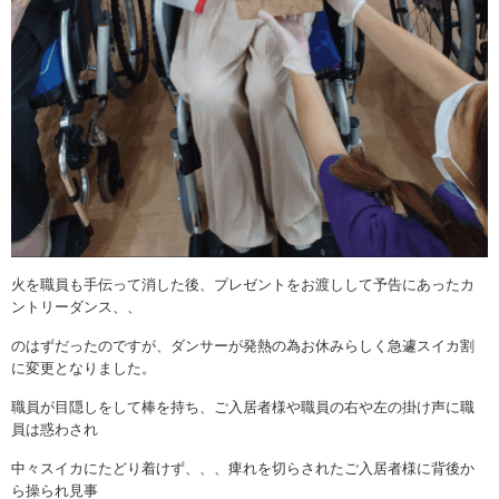
火を職員も手伝って消した後、プレゼントをお渡しして予告にあったカ
ントリーダンス、、
のはずだったのですが、ダンサーが発熱の為お休みらしく急遽スイカ割
に変更となりました。
職員が目隠しをして棒を持ち、ご入居者様や職員の右や左の掛け声に職
員は惑わされ
中々スイカにたどり着けず、、、痺れを切らされたご入居者様に背後か
ら操られ見事